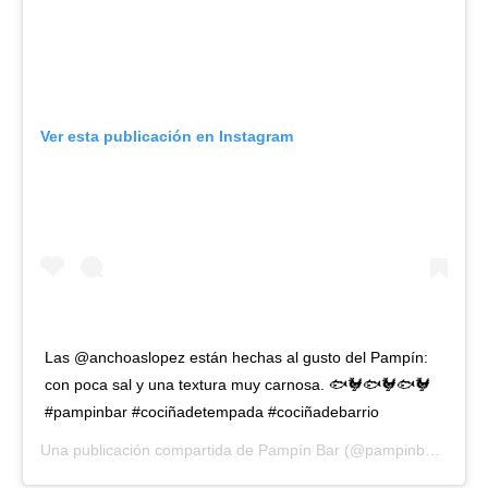
Ver esta publicación en Instagram
Las @anchoaslopez están hechas al gusto del Pampín:
con poca sal y una textura muy carnosa. 🐟🐓🐟🐓🐟🐓
#pampinbar #cociñadetempada #cociñadebarrio
Una publicación compartida de
Pampín Bar
(@pampinbar) el
22 