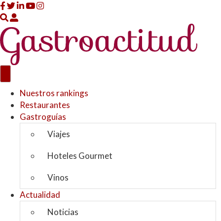
A
c
c
e
s
o
u
Nuestros rankings
s
Restaurantes
u
Gastroguías
a
Viajes
r
i
Hoteles Gourmet
o
s
Vinos
Actualidad
Noticias