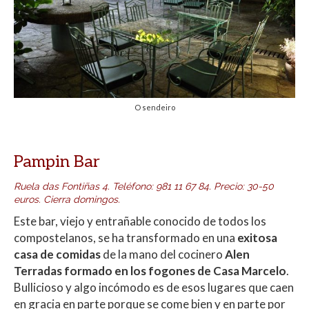
O sendeiro
Pampin Bar
Ruela das Fontiñas 4
.
Teléfono
:
981 11 67 84.
Precio: 30-50
euros. Cierra domingos.
Este bar, viejo y entrañable conocido de todos los
compostelanos, se ha transformado en una
exitosa
casa de comidas
de la mano del cocinero
Alen
Terradas formado en los fogones de Casa Marcelo
.
Bullicioso y algo incómodo es de esos lugares que caen
en gracia en parte porque se come bien y en parte por