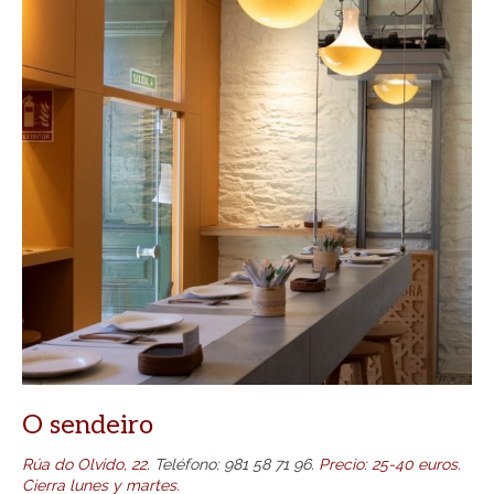
O sendeiro
Rúa do Olvido, 22.
Teléfono
:
981 58 71 96.
Precio: 25-40 euros.
Cierra lunes y martes.