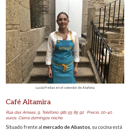
Lucía Freitas en el comedor de A tafona
Café Altamira
Rúa das Ameas, 9
.
Teléfono
:
981 55 85 92.
Precio: 20-40
euros. Cierra domingos noche.
Situado frente al
mercado de Abastos
, su cocina está