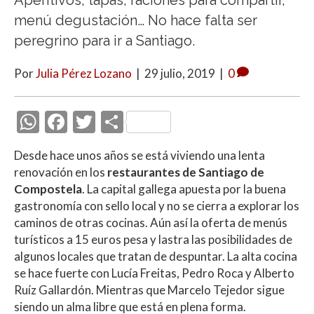
menú degustación… No hace falta ser
peregrino para ir a Santiago.
Por
Julia Pérez Lozano
|
29 julio, 2019
|
0
W
F
T
C
h
ac
w
o
Desde hace unos años se está viviendo una lenta
at
e
itt
m
renovación en los
restaurantes de Santiago de
s
b
er
p
Compostela
. La capital gallega apuesta por la buena
A
o
ar
gastronomía con sello local y no se cierra a explorar los
caminos de otras cocinas. Aún así la oferta de menús
p
o
ti
turísticos a 15 euros pesa y lastra las posibilidades de
p
k
r
algunos locales que tratan de despuntar. La alta cocina
se hace fuerte con Lucía Freitas, Pedro Roca y Alberto
Ruíz Gallardón. Mientras que Marcelo Tejedor sigue
siendo un alma libre que está en plena forma.