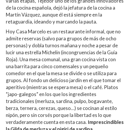
varias etapas, Tejedor uno de los grandes innovadores
de la cocina española, dejó la jefatura de la cocina a
Martín Vázquez, aunque él está siempre en la
retaguardia, ideando y marcando la pauta.
Hoy Casa Marcelo es un restaurante informal, que no
admite reservas (salvo para grupos de más de ocho
personas) y dobla turnos mañana y noche a pesar de
lucir una estrella Michelin (incongruencias de la Guía
Roja). Una mesa comunal, una gran cocina vista con
una barrita para cinco comensales y un pequeño
comedor en el que la mesa se divide o se utiliza para
grupos. Al fondo un delicioso jardín en el que tomar el
aperitivo (mientras se espera mesa) o el café. Platos
“japo-galegos” en los que los ingredientes
tradicionales (merluza, sardina, pulpo, bogavante,
berza, ternera, cerezas, queso…) se cocinan al estilo
nipón, pero sin corsés porque la libertad es lo que
verdaderamente cuenta en esta casa.
Imprescindibles
la Gilda de merluza y el nigiri de sardina.