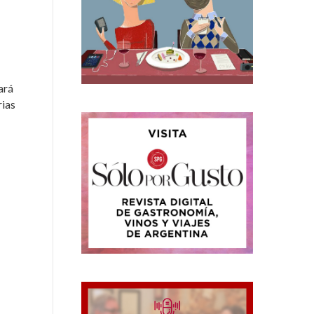
ará
rias