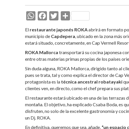
W
F
T
C
h
ac
w
o
El
restaurante japonés ROKA
abrirá en formato po
at
e
itt
m
municipio de
Capdepera
, ubicado en la zona más or
s
b
er
p
estará situado, concretamente, en Cap Vermell Resor
A
o
ar
ROKA Mallorca
transportará su cocina japonesa c
entre otras materias primas propias de los países orie
p
o
ti
p
k
r
Sin duda alguna, ROKA Mallorca, dirigido tanto al clien
pues se trata, tal y como explica el director de Cap 
protagonista es la
técnica ancestral robatayaki
que
clientes ven, en directo, como el chef prepara sus plat
El restaurante estará ubicado en una de las terrazas 
montaña. El objetivo, ha explicado Csaba Boda, es que 
disfruten, no solo de la excelente gastronomía y coci
un Dj. ROKA.
En definitiva, queremos que sea, añade,
“un espacio d