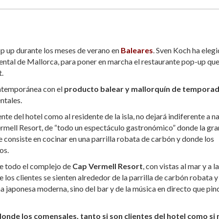
p up durante los meses de verano en
Baleares
. Sven Koch ha elegi
iental de Mallorca, para poner en marcha el restaurante pop-up qu
t.
ontemporánea con el
producto balear y mallorquín de tempora
ntales.
te del hotel como al residente de la isla, no dejará indiferente a n
Vermell Resort, de “todo un espectáculo gastronómico” donde la gra
 consiste en cocinar en una parrilla robata de carbón y donde los
os.
de todo el complejo de
Cap Vermell Resort
, con vistas al mar y a la
los clientes se sienten alrededor de la parrilla de carbón robata y
na japonesa moderna, sino del bar y de la música en directo que pin
onde los comensales, tanto si son clientes del hotel como si 