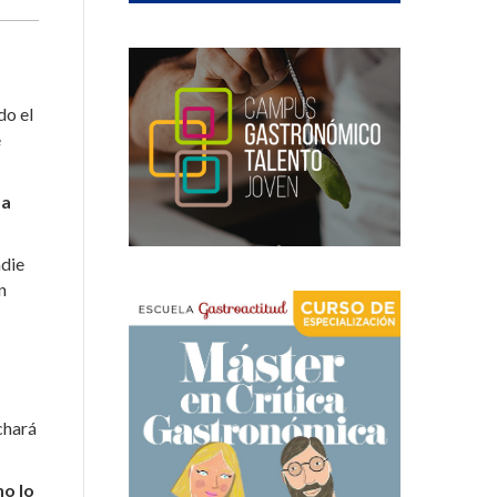
do el
e
da
adie
n
chará
no lo