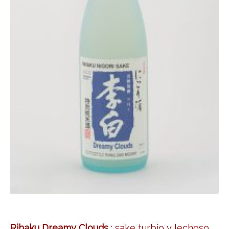
Rihaku Dreamy Clouds
: sake turbio y lechoso,