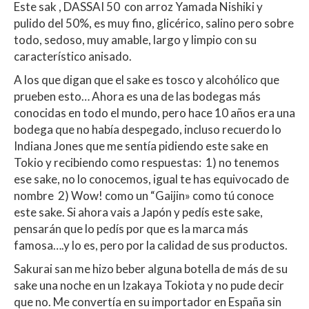
Este sak , DASSAI 50 con arroz Yamada Nishiki y
pulido del 50%, es muy fino, glicérico, salino pero sobre
todo, sedoso, muy amable, largo y limpio con su
característico anisado.
A los que digan que el sake es tosco y alcohólico que
prueben esto… Ahora es una de las bodegas más
conocidas en todo el mundo, pero hace 10 años era una
bodega que no había despegado, incluso recuerdo lo
Indiana Jones que me sentía pidiendo este sake en
Tokio y recibiendo como respuestas:
1) no tenemos
ese sake, no lo conocemos, igual te has equivocado de
nombre
2) Wow! como un “Gaijin» como tú conoce
este sake. Si ahora vais a Japón y pedís este sake,
pensarán que lo pedís por que es la marca más
famosa….y lo es, pero por la calidad de sus productos.
Sakurai san me hizo beber alguna botella de más de su
sake una noche en un Izakaya Tokiota y no pude decir
que no. Me convertía en su importador en España sin