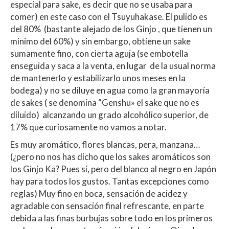
especial para sake, es decir que no se usaba para
comer) en este caso con el Tsuyuhakase. El pulido es
del 80% (bastante alejado de los Ginjo , que tienen un
mínimo del 60%) y sin embargo, obtiene un sake
sumamente fino, con cierta aguja (se embotella
enseguida y saca a la venta, en lugar de la usual norma
de mantenerlo y estabilizarlo unos meses en la
bodega) y no se diluye en agua como la gran mayoría
de sakes ( se denomina “Genshu» el sake que no es
diluido) alcanzando un grado alcohólico superior, de
17% que curiosamente no vamos a notar.
Es muy aromático, flores blancas, pera, manzana…
(¿pero no nos has dicho que los sakes aromáticos son
los Ginjo Ka? Pues sí, pero del blanco al negro en Japón
hay para todos los gustos. Tantas excepciones como
reglas) Muy fino en boca, sensación de acidez y
agradable con sensación final refrescante, en parte
debida a las finas burbujas sobre todo en los primeros