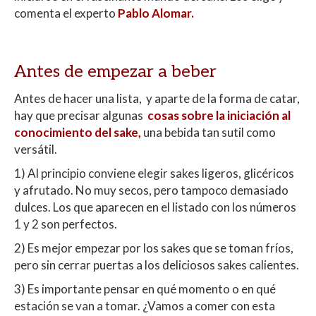
p
o
ti
comenta el experto
Pablo Alomar.
p
k
r
Antes de empezar a beber
Antes de hacer una lista,
y aparte de la forma de catar,
hay que precisar algunas
cosas sobre la iniciación al
conocimiento del sake,
una bebida tan sutil como
versátil.
1) Al principio conviene elegir sakes ligeros, glicéricos
y afrutado. No muy secos, pero tampoco demasiado
dulces. Los que aparecen en el listado con los números
1 y 2 son perfectos.
2) Es mejor empezar por los sakes que se toman fríos,
pero sin cerrar puertas a los deliciosos sakes calientes.
3) Es importante pensar en qué momento o en qué
estación se van a tomar. ¿Vamos a comer con esta