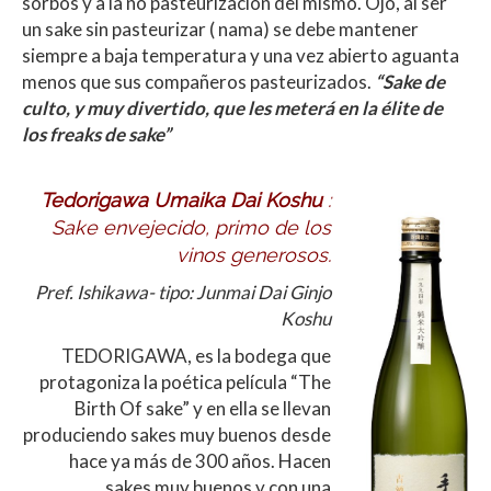
sorbos y a la no pasteurización del mismo. Ojo, al ser
un sake sin pasteurizar ( nama) se debe mantener
siempre a baja temperatura y una vez abierto aguanta
menos que sus compañeros pasteurizados.
“Sake de
culto, y muy divertido, que les meterá en la élite de
los freaks de sake”
Tedorigawa Umaika Dai Koshu
:
Sake envejecido, primo de los
vinos generosos.
Pref. Ishikawa- tipo: Junmai Dai Ginjo
Koshu
TEDORIGAWA, es la bodega que
protagoniza la poética película “The
Birth Of sake” y en ella se llevan
produciendo sakes muy buenos desde
hace ya más de 300 años. Hacen
sakes muy buenos y con una