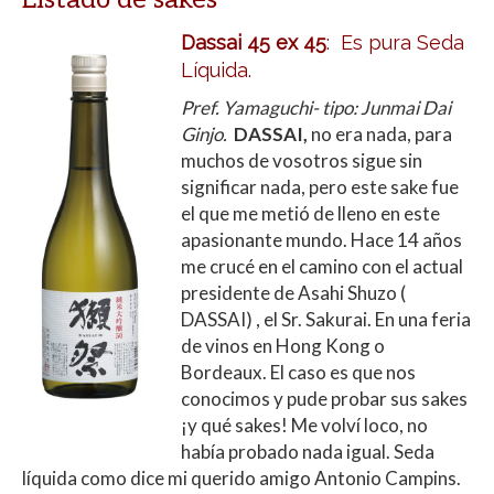
Dassai 45 ex 45
:
Es pura Seda
Líquida.
Pref. Yamaguchi- tipo: Junmai Dai
Ginjo.
DASSAI,
no era nada, para
muchos de vosotros sigue sin
significar nada, pero este sake fue
el que me metió de lleno en este
apasionante mundo. Hace 14 años
me crucé en el camino con el actual
presidente de Asahi Shuzo (
DASSAI) , el Sr. Sakurai. En una feria
de vinos en Hong Kong o
Bordeaux. El caso es que nos
conocimos y pude probar sus sakes
¡y qué sakes! Me volví loco, no
había probado nada igual. Seda
líquida como dice mi querido amigo Antonio Campins.