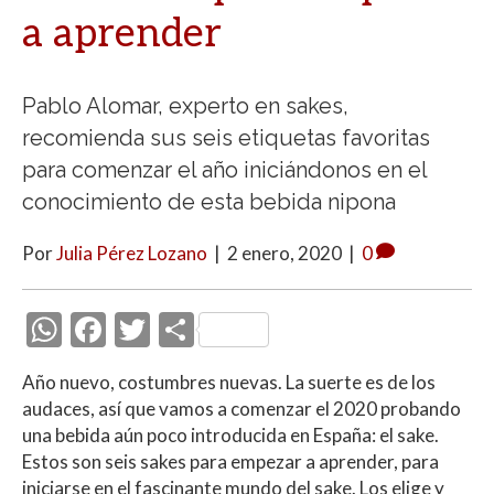
a aprender
Pablo Alomar, experto en sakes,
recomienda sus seis etiquetas favoritas
para comenzar el año iniciándonos en el
conocimiento de esta bebida nipona
Por
Julia Pérez Lozano
|
2 enero, 2020
|
0
W
F
T
C
h
ac
w
o
Año nuevo, costumbres nuevas. La suerte es de los
at
e
itt
m
audaces, así que vamos a comenzar el 2020 probando
s
b
er
p
una bebida aún poco introducida en España: el sake.
A
o
ar
Estos son seis sakes para empezar a aprender, para
iniciarse en el fascinante mundo del sake. Los elige y