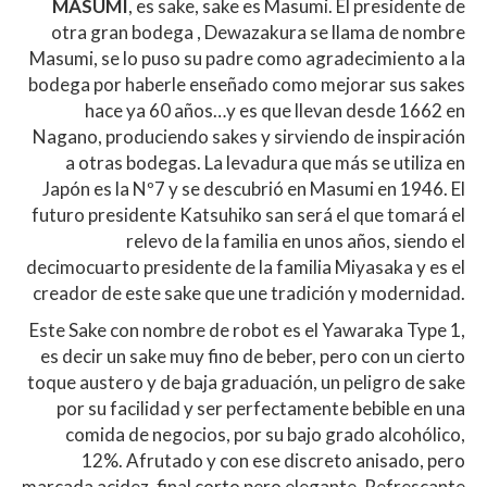
MASUMI
, es sake, sake es Masumi. El presidente de
otra gran bodega , Dewazakura se llama de nombre
Masumi, se lo puso su padre como agradecimiento a la
bodega por haberle enseñado como mejorar sus sakes
hace ya 60 años…y es que llevan desde 1662 en
Nagano, produciendo sakes y sirviendo de inspiración
a otras bodegas. La levadura que más
se utiliza en
Japón es la Nº7 y se descubrió en Masumi en 1946. El
futuro presidente Katsuhiko san será el que tomará el
relevo de la familia en unos años, siendo el
decimocuarto presidente de la familia Miyasaka y es el
creador de este sake que une tradición y modernidad.
Este Sake con nombre de robot es el Yawaraka Type 1,
es decir un sake muy fino de beber, pero con un cierto
toque austero y de baja graduación, un peligro de sake
por su facilidad y ser perfectamente bebible en una
comida de negocios, por su bajo grado alcohólico,
12%. Afrutado y con ese discreto anisado, pero
marcada acidez ,final corto pero elegante. Refrescante