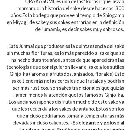
URAKASUMI, es una de las” kuras» que llevan
marcando la historia del sake desde hace casi 300
años.Es la bodega que provee al templo de Shiogama
en Miyagi de sake y sus sakes entrarían en la definición
de “umami», es decir sakes muy sabrosos.
Este Junmai que producen es la quintaesencia del sake
sin muchas florituras, es lo más parecido al sake que se
ha hecho durante años , antes de que aparecieran las
tecnologías que consiguieron llevar el sake a los sutiles
Ginjo-ka ( aromas afrutados, anisados, florales) Este
sake tiene más notas cereales que frutales y podrían
ser más rústicos, son sakes tradicionales que quizás
llamen menos la atención que los famosos Ginjo-ka.
Los ancianos nipones disfrutan mucho de este sake ya
que les recuerda a los sakes de antaño. Estos son los
que incluso podríamos tomar a temperaturas más
elevadas incluso calientes.
«Es elegante y goloso al
igual que graso. Pruébenlo con un buen jamón