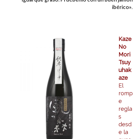
ibérico»
.
Kaze
No
Mori
Tsuy
uhak
aze
El
romp
e
regla
s
desd
e la