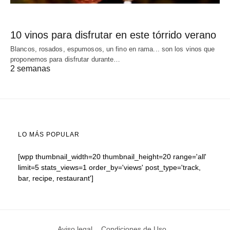
10 vinos para disfrutar en este tórrido verano
Blancos, rosados, espumosos, un fino en rama... son los vinos que
proponemos para disfrutar durante…
2 semanas
LO MÁS POPULAR
[wpp thumbnail_width=20 thumbnail_height=20 range='all'
limit=5 stats_views=1 order_by='views' post_type='track,
bar, recipe, restaurant']
Aviso legal
Condiciones de Uso