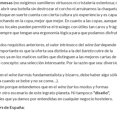
s mesas
(no exigimos sumilleres virtuosos ni cristalería ostentosa; 
ir una botella sin destrozar el corcho ni arruinarnos la chaqueta
toque en suerte cuenta con cierta cultura y/o experiencia y es cap
echando en la copa, mejor que mejor. En cuanto a las copas, aunque
 locales pueden permitirse el trasiego con útiles tan caros y frági
siempre que tengan una ergonomía lógica para que podamos disfru
dos requisitos anteriores, el valor intrínseco del
wine bar
depende
mportante es que la oferta sea distinta a la del
bareto
cutre de la
s ya en los matices sutiles que distinguen a las mejores cartas de 
oncepto: una selección interesante. Por la razón que sea: diversi
en el
wine bar
más fundamentalista y bizarro, debe haber algo sól
a cuando se bebe y no se come…).
ón porque entendemos que en el
wine bar
los modos y formas
r otro escenario de este ingrato planeta. Ni tampoco
"diseño",
es que ya damos por entendidas en cualquier negocio hostelero.
rs
de España
: