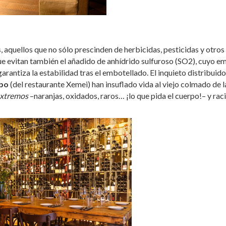
s
, aquellos que no sólo prescinden de herbicidas, pesticidas y otros
que evitan también el añadido de anhídrido sulfuroso (SO2), cuyo e
arantiza la estabilidad tras el embotellado. El inquieto distribuido
bo
(del restaurante Xemei) han insuflado vida al viejo colmado de l
xtremos
–naranjas, oxidados, raros… ¡lo que pida el cuerpo!– y rac