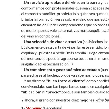
–
Un servicio apropiado del vino, en la barra y la
conformamos con profesionales que sean capaces de abr
el camarero-sumiller-propietario o quien sea que nos 
brindar información veraz sobre el vino que nos está 
encanten las de Riedel, comprendemos que no todos los
de modo que nos valen alternativas más asequibles, 
del vino en condiciones).
–
Una selección de vinos atractiva
(satisfechos los 
básicamente de su carta de vinos. En este sentido, lo i
esquina y –puestos a pedir– más amplia. Luego entramo
del montón, que pueden agruparse todos en un mismo c
singularidad, especialización…)
–
Un complemento gastronómico adecuado
(aún 
para echarse al buche, porque ya sabemos lo que pas
– Y no diremos
"buen trato al cliente"
como condici
convivenciales son tan importantes como en cualquie
"ubicación"
ni
"precio"
porque son también cualidad
Y ahora, al grano con nuestros
diez mejores
wine ba
1-
Monvínic
(Barcelona)