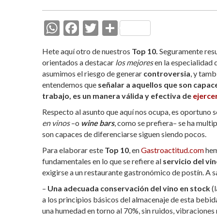
W
F
T
C
h
ac
w
o
Hete aquí otro de nuestros
Top 10.
Seguramente resul
at
e
itt
m
orientados a destacar
los mejores
en la especialidad q
s
b
er
p
asumimos el riesgo de generar
controversia
, y tam
entendemos que
señalar a aquellos que son capac
A
o
ar
trabajo, es un manera válida y efectiva de
ejercer
p
o
ti
Respecto al asunto que aquí nos ocupa, es oportuno señ
p
k
r
en vinos
–o
wine bars
, como se prefiera– se ha multi
son capaces de diferenciarse siguen siendo pocos.
Para elaborar este
Top 10
, en
Gastroactitud.com
hem
fundamentales en lo que se refiere al
servicio del vi
exigirse a un restaurante gastronómico de postín. A s
–
Una adecuada conservación del vino en stock
(
a los principios básicos del almacenaje de esta bebid
una humedad en torno al 70%, sin ruidos, vibraciones n