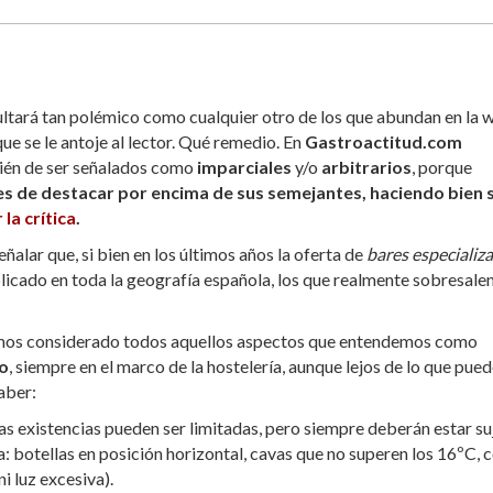
tará tan polémico como cualquier otro de los que abundan en la 
ue se le antoje al lector. Qué remedio. En
Gastroactitud.com
bién de ser señalados como
imparciales
y/o
arbitrarios
, porque
es de destacar por encima de sus semejantes, haciendo bien 
 la crítica
.
alar que, si bien en los últimos años la oferta de
bares especializ
plicado en toda la geografía española, los que realmente sobresalen
os considerado todos aquellos aspectos que entendemos como
no
, siempre en el marco de la hostelería, aunque lejos de lo que pue
aber:
las existencias pueden ser limitadas, pero siempre deberán estar su
a: botellas en posición horizontal, cavas que no superen los 16ºC, 
i luz excesiva).