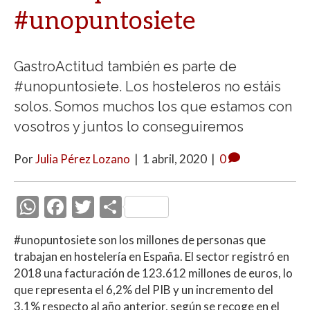
#unopuntosiete
GastroActitud también es parte de
#unopuntosiete. Los hosteleros no estáis
solos. Somos muchos los que estamos con
vosotros y juntos lo conseguiremos
Por
Julia Pérez Lozano
|
1 abril, 2020
|
0
W
F
T
C
h
ac
w
o
#unopuntosiete son los millones de personas que
at
e
itt
m
trabajan en hostelería en España. El sector registró en
s
b
er
p
2018 una facturación de 123.612 millones de euros, lo
A
o
ar
que representa el 6,2% del PIB y un incremento del
3,1% respecto al año anterior, según se recoge en el