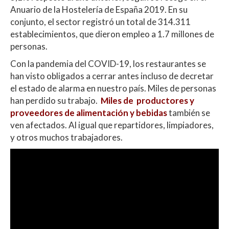
p
o
ti
Anuario de la Hostelería de España 2019. En su
p
k
r
conjunto, el sector registró un total de 314.311
establecimientos, que dieron empleo a 1.7 millones de
personas.
Con la pandemia del COVID-19, los restaurantes se
han visto obligados a cerrar antes incluso de decretar
el estado de alarma en nuestro país. Miles de personas
han perdido su trabajo.
Miles de productores y
proveedores de alimentación y bebidas
también se
ven afectados. Al igual que repartidores, limpiadores,
y otros muchos trabajadores.