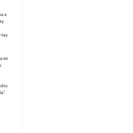
ba a
ay
 Hay
a en
s
e
ados
a”.