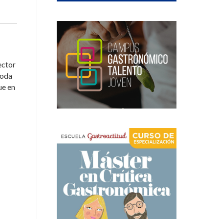
ector
toda
ue en