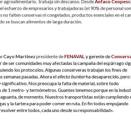
tor agroalimentario, trabaja sin descanso. Desde
Anfaco Ceopesc
el esfuerzo de empresarios y trabajadoras (el 90% de personal so
s no falten conservas ni congelados, productos esenciales en el ca
o se buscan alimentos de larga duración.
ce
Cayo Martínez
presidente de
FENAVAL
y gerente de
Conserva
ar de ser comunidades muy afectadas la campaña del espárrago sig
guiendo los protocolos. Algunas conserveras trabajan los fines de
as semanas pasadas. Ahora el
efecto bunker
ha desaparecido, pero
ignificativo. Nos preocupa la falta de material, sobre todo
 es de 1 metro- y termómetros. Guantes tenemos porque en la indust
n aguanta, de momento. Nuestros transportistas están cumpliendo 
as y la tartera para poder comer en ruta. En fin todos empujando
solver entre todos, cada uno desde su responsabilidad».