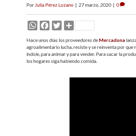
Por
Julia Pérez Lozano
|
27 marzo, 2020
|
0
W
F
T
C
h
ac
w
o
Hace unos días los proveedores de
Mercadona
lanz
at
e
itt
m
agroalimentario lucha, resiste y se reinventa por que
s
b
er
p
índole, para animar y para vender. Para sacar la prod
los hogares siga habiendo comida.
A
o
ar
p
o
ti
p
k
r