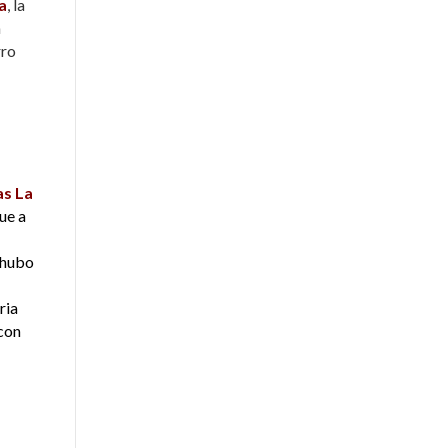
a
, la
n
rro
s La
ue a
 hubo
ria
con