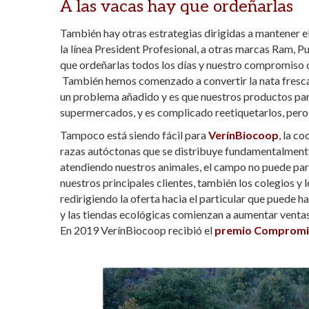
A las vacas hay que ordeñarlas
También hay otras estrategias dirigidas a mantener e
la línea President Profesional, a otras marcas Ram, P
que ordeñarlas todos los días y nuestro compromiso c
También hemos comenzado a convertir la nata fresca 
un problema añadido y es que nuestros productos para
supermercados, y es complicado reetiquetarlos, pero 
Tampoco está siendo fácil para
VerínBiocoop
, la c
razas autóctonas que se distribuye fundamentalmente 
atendiendo nuestros animales, el campo no puede para
nuestros principales clientes, también los colegios y
redirigiendo la oferta hacia el particular que puede h
y las tiendas ecológicas comienzan a aumentar ventas
En 2019 VerínBiocoop recibió el
premio Compromis