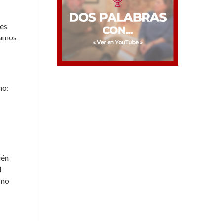
nes
ejamos
mo:
ién
l
 no