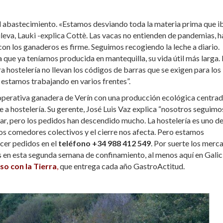
l abastecimiento. «Estamos desviando toda la materia prima que i
uleva, Lauki -explica Cottè. Las vacas no entienden de pandemias, h
on los ganaderos es firme. Seguimos recogiendo la leche a diario.
que ya teníamos producida en mantequilla, su vida útil más larga.
 hostelería no llevan los códigos de barras que se exigen para los
estamos trabajando en varios frentes”.
ooperativa ganadera de Verín con una producción ecológica centrad
a hostelería. Su gerente, José Luis Vaz explica “nosotros seguimo
r, pero los pedidos han descendido mucho. La hostelería es uno d
 los comedores colectivos y el cierre nos afecta. Pero estamos
acer pedidos en el
teléfono +34 988 412 549
. Por suerte los merc
 en esta segunda semana de confinamiento, al menos aquí en Galici
o con la Tierra
,
que entrega cada año GastroActitud.