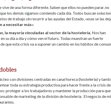
se vive de una forma diferente. Saben que ellos no pueden parar, no
a que los demás sigamos comiendo cada día. Todos buscan solucio
tos de trabajo sin recurrir a las ayudas del Estado, «esas se las d
an a necesitar más
«.
la mayoría vinculadas al sector de la hostelería.
Nos han
en su día a día y cómo ven el futuro. Todas muestran un fuerte
 de que esta crisis va a suponer un cambio en los hábitos de consu
dobles
ácteo con divisiones centradas en canal horeca (hostelería) y tamb
ear toda su estrategia productiva para hacer frente a la crisis de
ios: proteger a los trabajadores y mantener la producción para que
nsable de marketing de la división de hostelería. El negocio de mi
aurantes.