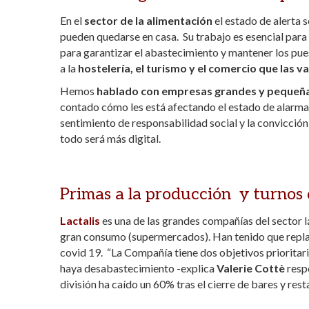
En el
sector de la alimentación
el estado de alerta 
pueden quedarse en casa. Su trabajo es esencial par
para garantizar el abastecimiento y mantener los pues
a la
hostelería, el turismo y el comercio que las v
Hemos
hablado con empresas grandes y pequeñas, 
contado cómo les está afectando el estado de alarma 
sentimiento de responsabilidad social y la convicción
todo será más digital.
Primas a la producción y turnos 
Lactalis
es una de las grandes compañías del sector l
gran consumo (supermercados). Han tenido que replant
covid 19. “La Compañía tiene dos objetivos prioritar
haya desabastecimiento -explica
Valerie Cottè
respo
división ha caído un 60% tras el cierre de bares y rest