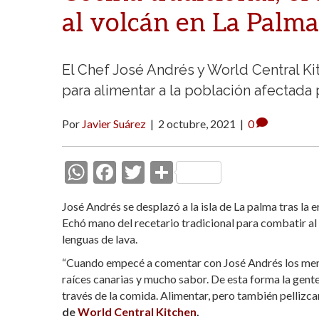
al volcán en La Palma
El Chef José Andrés y World Central Kit
para alimentar a la población afectada 
Por
Javier Suárez
|
2 octubre, 2021
|
0
W
F
T
C
h
ac
w
o
José Andrés se desplazó a la isla de La palma tras la
at
e
itt
m
Echó mano del recetario tradicional para combatir al 
s
b
er
p
lenguas de lava.
A
o
ar
“Cuando empecé a comentar con José Andrés los menús
raíces canarias y mucho sabor. De esta forma la gente
p
o
ti
través de la comida. Alimentar, pero también pellizcar
p
k
r
de
World Central Kitchen
.