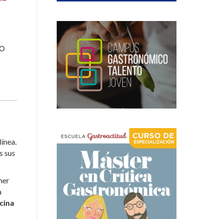
io
línea.
s sus
ner
a
cina