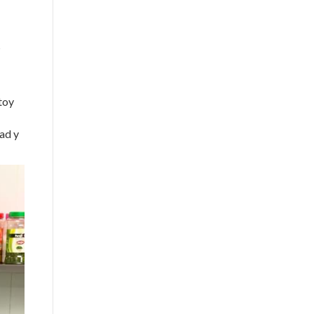
s
toy
ad y