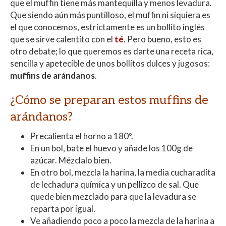
que el muffin tiene más mantequilla y menos levadura.
Que siendo aún más puntilloso, el muffin ni siquiera es
el que conocemos, estrictamente es un bollito inglés
que se sirve calentito con el
té
. Pero bueno, esto es
otro debate; lo que queremos es darte una receta rica,
sencilla y apetecible de unos bollitos dulces y jugosos:
muffins de arándanos
.
¿Cómo se preparan estos muffins de
arándanos?
Precalienta el horno a 180º.
En un bol, bate el huevo y añade los 100g de
azúcar. Mézclalo bien.
En otro bol, mezcla la harina, la media cucharadita
de lechadura química y un pellizco de sal. Que
quede bien mezclado para que la levadura se
reparta por igual.
Ve añadiendo poco a poco la mezcla de la harina a