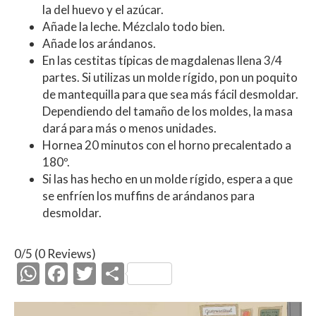
la del huevo y el azúcar.
Añade la leche. Mézclalo todo bien.
Añade los arándanos.
En las cestitas típicas de magdalenas llena 3/4
partes. Si utilizas un molde rígido, pon un poquito
de mantequilla para que sea más fácil desmoldar.
Dependiendo del tamaño de los moldes, la masa
dará para más o menos unidades.
Hornea 20 minutos con el horno precalentado a
180º.
Si las has hecho en un molde rígido, espera a que
se enfríen los muffins de arándanos para
desmoldar.
0/5
(0 Reviews)
W
F
T
C
h
ac
w
o