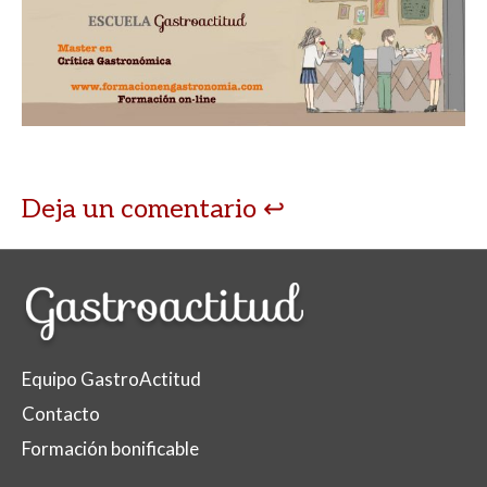
at
e
itt
m
s
b
er
p
A
o
ar
p
o
ti
p
k
r
Deja un comentario
Equipo GastroActitud
Contacto
Formación bonificable