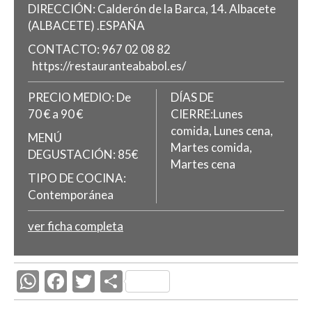
DIRECCIÓN:
Calderón de la Barca, 14.
Albacete
(ALBACETE)
.
ESPAÑA
CONTACTO:
967 02 08 82
https://restauranteababol.es/
PRECIO MEDIO:
De
DÍAS DE
70 € a 90 €
CIERRE:Lunes
comida, Lunes cena,
MENÚ
Martes comida,
DEGUSTACIÓN:
85€
Martes cena
TIPO DE COCINA:
Contemporánea
ver ficha completa
W
F
T
C
h
ac
w
o