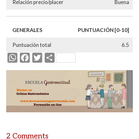
Relación precio/placer
Buena
GENERALES
PUNTUACIÓN [0-10]
Puntuación total
6.5
W
F
T
C
h
ac
w
o
at
e
itt
m
s
b
er
p
A
o
ar
p
o
ti
p
k
r
2 Comments