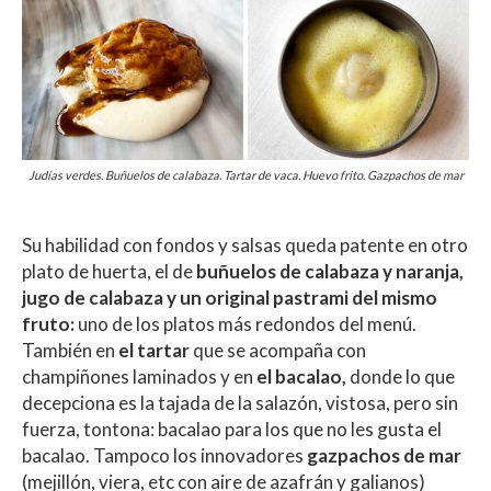
Judías verdes. Buñuelos de calabaza. Tartar de vaca. Huevo frito. Gazpachos de mar
Su habilidad con fondos y salsas queda patente en otro
plato de huerta, el de
buñuelos de calabaza y naranja,
jugo de calabaza y un original pastrami del mismo
fruto:
uno de los platos más redondos del menú.
También en
el tartar
que se acompaña con
champiñones laminados y en
el bacalao,
donde lo que
decepciona es la tajada de la salazón, vistosa, pero sin
fuerza, tontona: bacalao para los que no les gusta el
bacalao. Tampoco los innovadores
gazpachos de mar
(mejillón, viera, etc con aire de azafrán y galianos)