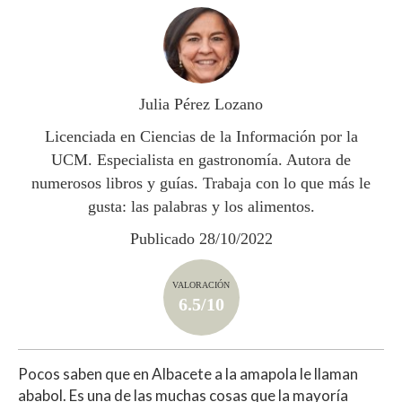
at
e
itt
m
s
b
er
p
A
o
ar
p
o
ti
Julia Pérez Lozano
p
k
r
Licenciada en Ciencias de la Información por la
UCM. Especialista en gastronomía. Autora de
numerosos libros y guías. Trabaja con lo que más le
gusta: las palabras y los alimentos.
Publicado 28/10/2022
VALORACIÓN
6.5/10
Pocos saben que en Albacete a la amapola le llaman
ababol. Es una de las muchas cosas que la mayoría