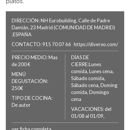
platos.
DIRECCIÓN:
NH Eurobuilding, Calle de Padre
Damián, 23
Madrid
(COMUNIDAD DE MADRID)
.
ESPAÑA
CONTACTO:
915 70 07 66
https://diverxo.com/
PRECIO MEDIO:
Mas
DÍAS DE
de 200 €
CIERRE:Lunes
comida, Lunes cena,
MENÚ
Sábado comida,
DEGUSTACIÓN:
Sábado cena, Doming
250€
comida, Domingo
TIPO DE COCINA:
cena
De autor
VACACIONES: del
01/08 al 01/09,
ver ficha completa