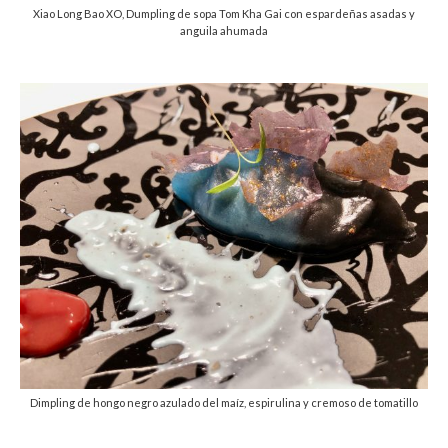
Xiao Long Bao XO, Dumpling de sopa Tom Kha Gai con espardeñas asadas y
anguila ahumada
Dimpling de hongo negro azulado del maíz, espirulina y cremoso de tomatillo