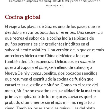
Gazpacho de jalapeños con quisquillas de Motril y erizo de mar, aceite de
vainilla y coco.
Cocina global
El viaje a las playas de Goa es uno de los pases que se
desdobla en varios bocados diferentes. Una secuencia
que recrea el sabor de la cocina India salpicada de
guiños personales e ingredientes inéditos en el
subcontinente asiático. Una versión de lo que en menús
anteriores hiciera con China o México a los que
también dedicó secuencias. Deliciosos en
naam
de
queso al vapor y el
pani puri
relleno de salmorejo
Nueva Delhi y
coppa
Joselito, dos bocados sencillos
que resumen el espíritu de la cocina de fusión que
caracteriza el estilo de Muñoz. Como en el resto del
menú, Muñoz no escatima en
la calidad de la materia
prima
y emplea uno de los mejores caviares que he
probado últimamente sin el más mínimo regusto a
cieno. También los erizos y las quisquillas del plato