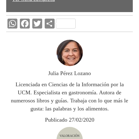
W
F
T
C
h
ac
w
o
at
e
itt
m
s
b
er
p
A
o
ar
p
o
ti
Julia Pérez Lozano
p
k
r
Licenciada en Ciencias de la Información por la
UCM. Especialista en gastronomía. Autora de
numerosos libros y guías. Trabaja con lo que más le
gusta: las palabras y los alimentos.
Publicado 27/02/2020
VALORACIÓN