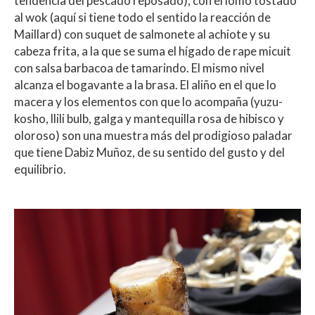
tendencia del pescado reposado), con el lomo tostado
al wok (aquí si tiene todo el sentido la reacción de
Maillard) con suquet de salmonete al achiote y su
cabeza frita, a la que se suma el hígado de rape micuit
con salsa barbacoa de tamarindo. El mismo nivel
alcanza el bogavante a la brasa. El aliño en el que lo
macera y los elementos con que lo acompaña (yuzu-
kosho, llili bulb, galga y mantequilla rosa de hibisco y
oloroso) son una muestra más del prodigioso paladar
que tiene Dabiz Muñoz, de su sentido del gusto y del
equilibrio.