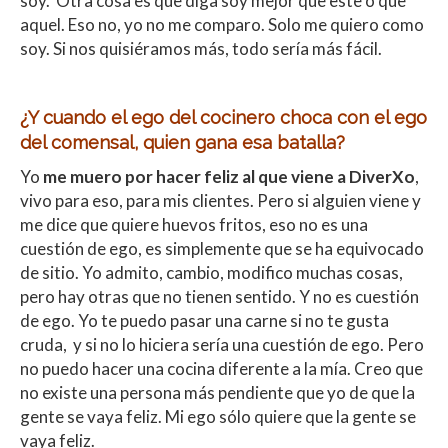
soy. Otra cosa es que diga soy mejor que este o que
aquel. Eso no, yo no me comparo. Solo me quiero como
soy. Si nos quisiéramos más, todo sería más fácil.
¿Y cuando el ego del cocinero choca con el ego
del comensal, quien gana esa batalla?
Yo
me muero por hacer feliz al que viene a DiverXo
,
vivo para eso, para mis clientes. Pero si alguien viene y
me dice que quiere huevos fritos, eso no es una
cuestión de ego, es simplemente que se ha equivocado
de sitio. Yo admito, cambio, modifico muchas cosas,
pero hay otras que no tienen sentido. Y no es cuestión
de ego. Yo te puedo pasar una carne si no te gusta
cruda, y si no lo hiciera sería una cuestión de ego. Pero
no puedo hacer una cocina diferente a la mía. Creo que
no existe una persona más pendiente que yo de que la
gente se vaya feliz. Mi ego sólo quiere que la gente se
vaya feliz.