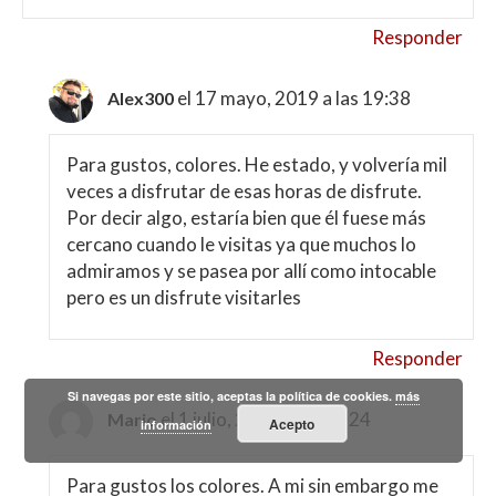
Responder
el 17 mayo, 2019 a las 19:38
Alex300
Para gustos, colores. He estado, y volvería mil
veces a disfrutar de esas horas de disfrute.
Por decir algo, estaría bien que él fuese más
cercano cuando le visitas ya que muchos lo
admiramos y se pasea por allí como intocable
pero es un disfrute visitarles
Responder
Si navegas por este sitio, aceptas la política de cookies.
más
el 1 julio, 2019 a las 10:24
Mario
Acepto
información
Para gustos los colores. A mi sin embargo me