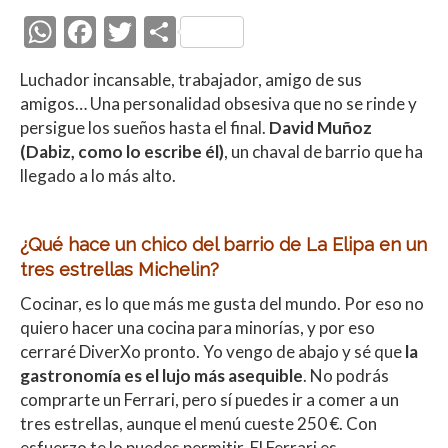
W
F
T
C
h
ac
w
o
Luchador incansable, trabajador, amigo de sus
at
e
itt
m
amigos… Una personalidad obsesiva que no se rinde y
s
b
er
p
persigue los sueños hasta el final.
David Muñoz
A
o
ar
(Dabiz, como lo escribe él)
, un chaval de barrio que ha
llegado a lo más alto.
p
o
ti
p
k
r
¿Qué hace un chico del barrio de La Elipa en un
tres estrellas Michelin?
Cocinar, es lo que más me gusta del mundo. Por eso no
quiero hacer una cocina para minorías, y por eso
cerraré DiverXo pronto. Yo vengo de abajo y sé que
la
gastronomía es el lujo más asequible
. No podrás
comprarte un Ferrari, pero sí puedes ir a comer a un
tres estrellas, aunque el menú cueste 250 €. Con
esfuerzo te lo puedes permitir. El Ferrari es