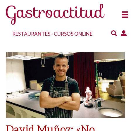
RESTAURANTES
-
CURSOS ONLINE
David Muñoz: «No