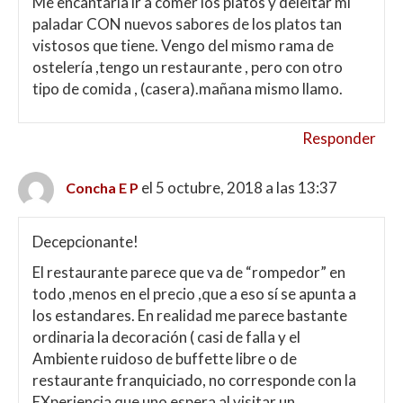
Me encantaría ir a comer los platos y deleitar mi
paladar CON nuevos sabores de los platos tan
vistosos que tiene. Vengo del mismo rama de
ostelería ,tengo un restaurante , pero con otro
tipo de comida , (casera).mañana mismo llamo.
Responder
el 5 octubre, 2018 a las 13:37
Concha E P
Decepcionante!
El restaurante parece que va de “rompedor” en
todo ,menos en el precio ,que a eso sí se apunta a
los estandares. En realidad me parece bastante
ordinaria la decoración ( casi de falla y el
Ambiente ruidoso de buffette libre o de
restaurante franquiciado, no corresponde con la
EXperiencia que uno espera al visitar un