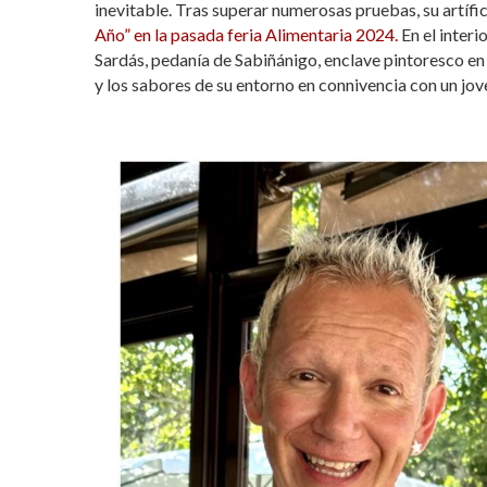
inevitable. Tras superar numerosas pruebas, su artífic
Año” en la pasada feria Alimentaria 2024.
En el interi
Sardás, pedanía de Sabiñánigo, enclave pintoresco en 
y los sabores de su entorno en connivencia con un jov