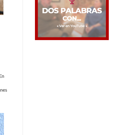
 En
ines