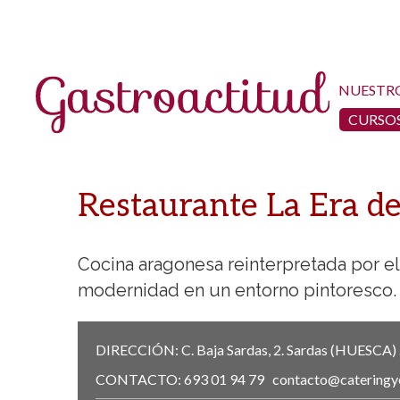
NUESTR
CURSOS
Restaurante La Era de
Cocina aragonesa reinterpretada por el
modernidad en un entorno pintoresco.
DIRECCIÓN:
C. Baja Sardas, 2.
Sardas
(HUESCA)
CONTACTO:
693 01 94 79
contacto@cateringy