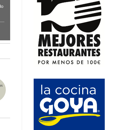
do
ÓN