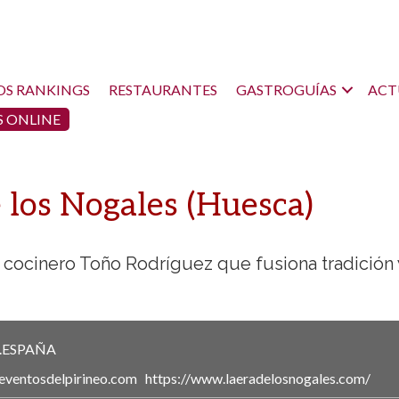
OS RANKINGS
RESTAURANTES
GASTROGUÍAS
ACT
 ONLINE
 los Nogales (Huesca)
 cocinero Toño Rodríguez que fusiona tradición 
.
ESPAÑA
eventosdelpirineo.com
https://www.laeradelosnogales.com/