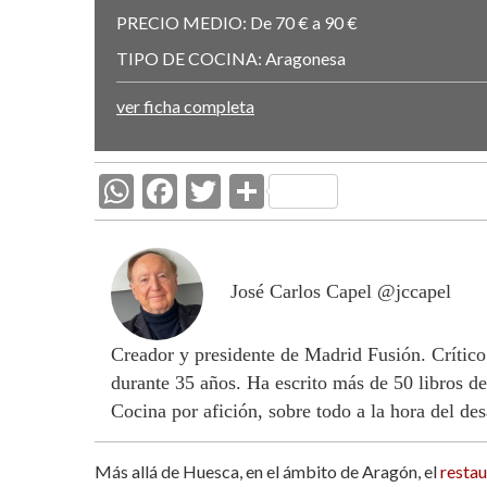
PRECIO MEDIO:
De 70 € a 90 €
TIPO DE COCINA:
Aragonesa
ver ficha completa
W
F
T
C
h
ac
w
o
at
e
itt
m
s
b
er
p
José Carlos Capel @jccapel
A
o
ar
Creador y presidente de Madrid Fusión. Crítico
p
o
ti
durante 35 años. Ha escrito más de 50 libros de
p
k
r
Cocina por afición, sobre todo a la hora del de
Más allá de Huesca, en el ámbito de Aragón, el
restau