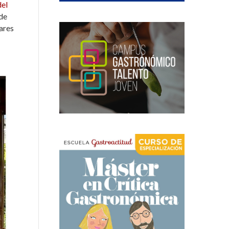
del
 de
iares