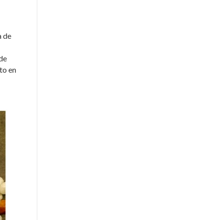
a de
 de
to en