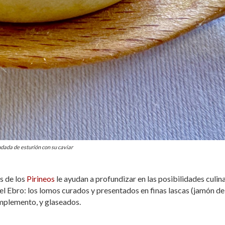
dada de esturión con su caviar
os de los
Pirineos
le ayudan a profundizar en las posibilidades culin
l Ebro: los lomos curados y presentados en finas lascas (jamón de
mplemento, y glaseados.