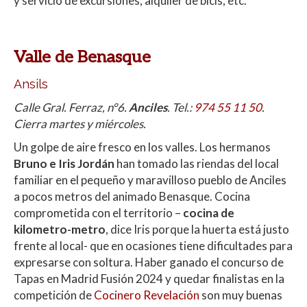
y servicio de excursiones, alquiler de bicis, etc.
Valle de Benasque
Ansils
Calle Gral. Ferraz, n°6.
Anciles
. Tel.:
974 55 11 50
.
Cierra martes y miércoles.
Un golpe de aire fresco en los valles. Los hermanos
Bruno e Iris Jordán
han tomado las riendas del local
familiar en el pequeño y maravilloso pueblo de Anciles
a pocos metros del animado Benasque. Cocina
comprometida con el territorio –
cocina de
kilometro-metro
, dice Iris porque la huerta está justo
frente al local- que en ocasiones tiene dificultades para
expresarse con soltura. Haber ganado el concurso de
Tapas en Madrid Fusión 2024 y quedar finalistas en la
competición de
Cocinero Revelación
son muy buenas