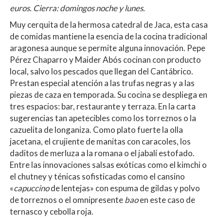
euros. Cierra: domingos noche y lunes.
Muy cerquita de la hermosa catedral de Jaca, esta casa
de comidas mantiene la esencia de la cocina tradicional
aragonesa aunque se permite alguna innovación. Pepe
Pérez Chaparro y Maider Abós cocinan con producto
local, salvo los pescados que llegan del Cantábrico.
Prestan especial atención a las trufas negras y a las
piezas de caza en temporada. Su cocina se despliega en
tres espacios: bar, restaurante y terraza. En la carta
sugerencias tan apetecibles como los torreznos o la
cazuelita de longaniza. Como plato fuerte la olla
jacetana, el crujiente de manitas con caracoles, los
daditos de merluza a la romana o el jabalí estofado.
Entre las innovaciones salsas exóticas como el kimchi o
el chutney y ténicas sofisticadas como el cansino
«
capuccino
de lentejas» con espuma de gildas y polvo
de torreznos o el omnipresente
bao
en este caso de
ternasco y cebolla roja.