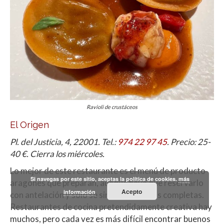
Ravioli de crustáceos
El Origen
Pl. del Justicia, 4, 22001. Tel.:
974 22 97 45
. Precio: 25-
40 €. Cierra los miércoles.
Lo mejor de este restaurante es el menú de producto
Si navegas por este sitio, aceptas la política de cookies.
más
aragonés que preparan, aunque haya que reservarlo
Acepto
información
con antelación y solo se sirva para mesas completas.
Restaurantes de cocina pretendidamente creativa hay
muchos, pero cada vez es más difícil encontrar buenos