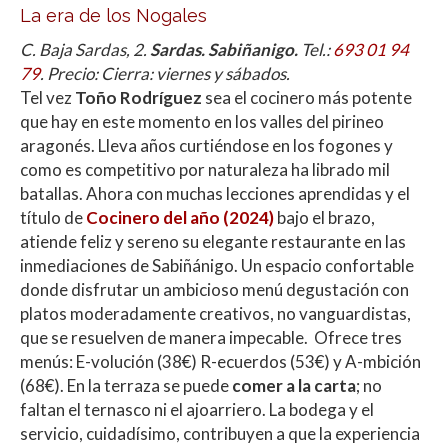
La era de los Nogales
C. Baja Sardas, 2.
Sardas. Sabiñanigo.
Tel.:
693 01 94
79
. Precio: Cierra: viernes y sábados.
Tel vez
Toño Rodríguez
sea el cocinero más potente
que hay en este momento en los valles del pirineo
aragonés. Lleva años curtiéndose en los fogones y
como es competitivo por naturaleza ha librado mil
batallas. Ahora con muchas lecciones aprendidas y el
título de
Cocinero del año (2024)
bajo el brazo,
atiende feliz y sereno su elegante restaurante en las
inmediaciones de Sabiñánigo. Un espacio confortable
donde disfrutar un ambicioso menú degustación con
platos moderadamente creativos, no vanguardistas,
que se resuelven de manera impecable. Ofrece tres
menús: E-volución (38€) R-ecuerdos (53€) y A-mbición
(68€). En la terraza se puede
comer a la carta
; no
faltan el ternasco ni el ajoarriero. La bodega y el
servicio, cuidadísimo, contribuyen a que la experiencia