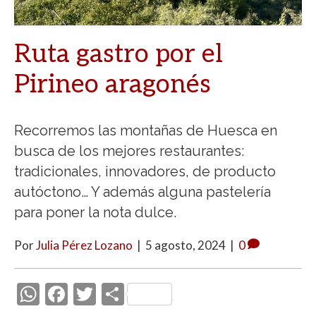
Ruta gastro por el
Pirineo aragonés
Recorremos las montañas de Huesca en
busca de los mejores restaurantes:
tradicionales, innovadores, de producto
autóctono… Y además alguna pastelería
para poner la nota dulce.
Por
Julia Pérez Lozano
|
5 agosto, 2024
|
0
W
F
T
C