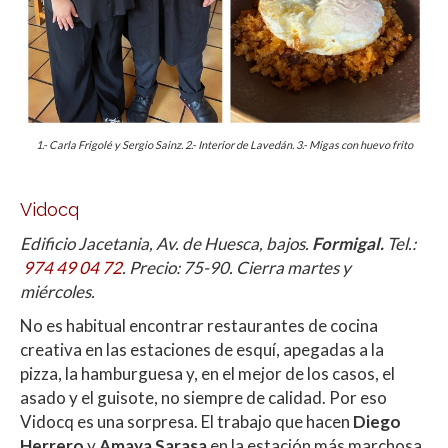
1.- Carla Frigolé y Sergio Sainz. 2.- Interior de Lavedán. 3.- Migas con huevo frito
Vidocq
Edificio Jacetania, Av. de Huesca, bajos.
Formigal.
Tel.:
974 49 04 72
. Precio: 75-90. Cierra martes y
miércoles.
No es habitual encontrar restaurantes de cocina
creativa en las estaciones de esquí, apegadas a la
pizza, la hamburguesa y, en el mejor de los casos, el
asado y el guisote, no siempre de calidad. Por eso
Vidocq es una sorpresa. El trabajo que hacen
Diego
Herrero
y
Amaya Sarasa
en la estación más marchosa