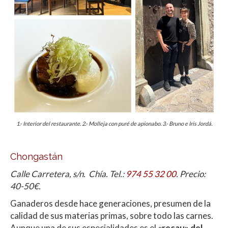
1.- Interior del restaurante. 2.- Molleja con puré de apionabo. 3.- Bruno e Iris Jordá.
Chongastán
Calle Carretera, s/n. Chía. Tel.:
974 55 32 00
. Precio:
40-50€.
Ganaderos desde hace generaciones, presumen de la
calidad de sus materias primas, sobre todo las carnes.
Aunque una de sus especialidades es el
«recau» del