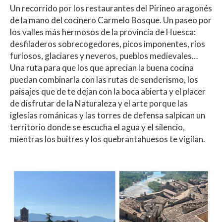
h
ac
w
o
Un recorrido por los restaurantes del Pirineo aragonés
at
e
itt
m
de la mano del cocinero Carmelo Bosque. Un paseo por
s
b
er
p
los valles más hermosos de la provincia de Huesca:
A
o
ar
desfiladeros sobrecogedores, picos imponentes, ríos
furiosos, glaciares y neveros, pueblos medievales…
p
o
ti
Una ruta para que los que aprecian la buena cocina
p
k
r
puedan combinarla con las rutas de senderismo, los
paisajes que de te dejan con la boca abierta y el placer
de disfrutar de la Naturaleza y el arte porque las
iglesias románicas y las torres de defensa salpican un
territorio donde se escucha el agua y el silencio,
mientras los buitres y los quebrantahuesos te vigilan.