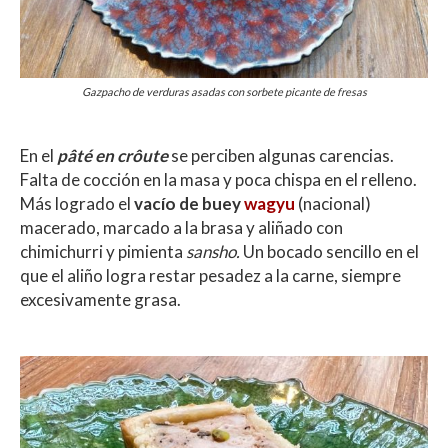
Gazpacho de verduras asadas con sorbete picante de fresas
En el
pâté en crôute
se perciben algunas carencias.
Falta de cocción en la masa y poca chispa en el relleno.
Más logrado el
vacío de buey
wagyu
(nacional)
macerado, marcado a la brasa y aliñado con
chimichurri y pimienta
sansho.
Un bocado sencillo en el
que el aliño logra restar pesadez a la carne, siempre
excesivamente grasa.