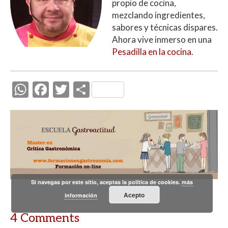
propio de cocina,
mezclando ingredientes,
sabores y técnicas dispares.
Ahora vive inmerso en una
Pesadilla en la cocina
.
W
F
T
C
h
ac
w
o
at
e
itt
m
s
b
er
p
A
o
ar
p
o
ti
p
k
r
Si navegas por este sitio, aceptas la política de cookies.
más
Acepto
información
4 Comments