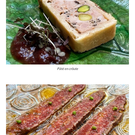
Pâté en crôute