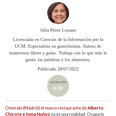
at
e
itt
m
s
b
er
p
A
o
ar
p
o
ti
Julia Pérez Lozano
p
k
r
Licenciada en Ciencias de la Información por la
UCM. Especialista en gastronomía. Autora de
numerosos libros y guías. Trabaja con lo que más le
gusta: las palabras y los alimentos.
Publicado 28/07/2022
VALORACIÓN
6/10
Omeraki (Madrid) el nuevo restaurante de
Alberto
Chicote e Inma Nuñez
ya es una realidad. Ocupa lo