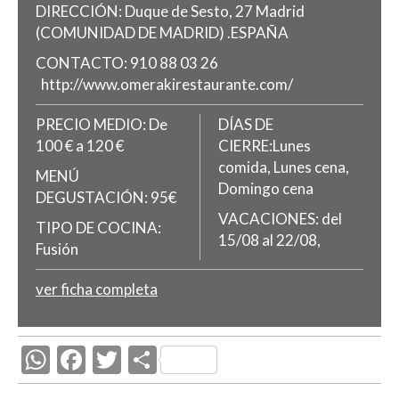
DIRECCIÓN:
Duque de Sesto, 27
Madrid
(COMUNIDAD DE MADRID)
.
ESPAÑA
CONTACTO:
910 88 03 26
http://www.omerakirestaurante.com/
PRECIO MEDIO:
De
DÍAS DE
100 € a 120 €
CIERRE:Lunes
comida, Lunes cena,
MENÚ
Domingo cena
DEGUSTACIÓN:
95€
VACACIONES: del
TIPO DE COCINA:
15/08 al 22/08,
Fusión
ver ficha completa
W
F
T
C
h
ac
w
o