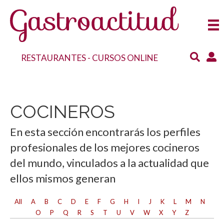
RESTAURANTES
-
CURSOS ONLINE
COCINEROS
En esta sección encontrarás los perfiles
profesionales de los mejores cocineros
del mundo, vinculados a la actualidad que
ellos mismos generan
All
A
B
C
D
E
F
G
H
I
J
K
L
M
N
O
P
Q
R
S
T
U
V
W
X
Y
Z