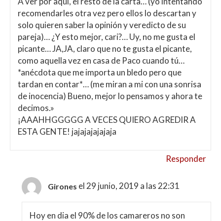
A ver por aquí, el resto de la carta… (yo intentando
recomendarles otra vez pero ellos lo descartan y
solo quieren saber la opinión y veredicto de su
pareja)… ¿Y esto mejor, cari?… Uy, no me gusta el
picante… JA,JA, claro que no te gusta el picante,
como aquella vez en casa de Paco cuando tú…
*anécdota que me importa un bledo pero que
tardan en contar*… (me miran a mi con una sonrisa
de inocencia) Bueno, mejor lo pensamos y ahora te
decimos.»
¡AAAHHGGGGG A VECES QUIERO AGREDIR A
ESTA GENTE! jajajajajajaja
Responder
el 29 junio, 2019 a las 22:31
Girones
Hoy en dia el 90% de los camareros no son