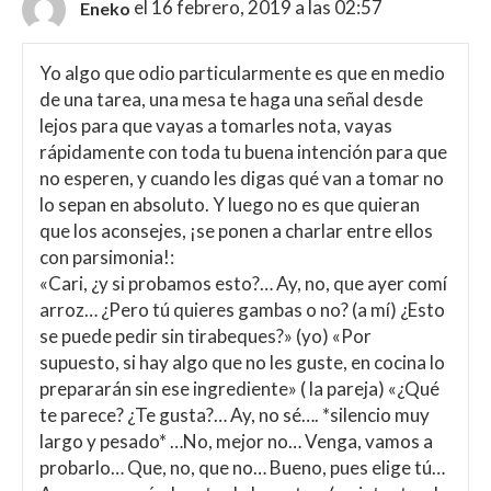
el 16 febrero, 2019 a las 02:57
Eneko
Yo algo que odio particularmente es que en medio
de una tarea, una mesa te haga una señal desde
lejos para que vayas a tomarles nota, vayas
rápidamente con toda tu buena intención para que
no esperen, y cuando les digas qué van a tomar no
lo sepan en absoluto. Y luego no es que quieran
que los aconsejes, ¡se ponen a charlar entre ellos
con parsimonia!:
«Cari, ¿y si probamos esto?… Ay, no, que ayer comí
arroz… ¿Pero tú quieres gambas o no? (a mí) ¿Esto
se puede pedir sin tirabeques?» (yo) «Por
supuesto, si hay algo que no les guste, en cocina lo
prepararán sin ese ingrediente» ( la pareja) «¿Qué
te parece? ¿Te gusta?… Ay, no sé…. *silencio muy
largo y pesado* …No, mejor no… Venga, vamos a
probarlo… Que, no, que no… Bueno, pues elige tú…