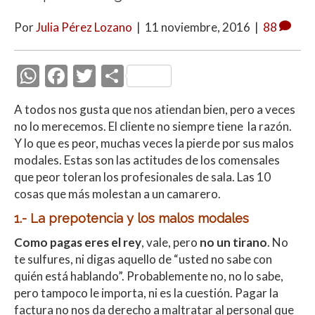
Por
Julia Pérez Lozano
|
11 noviembre, 2016
|
88
W
F
T
C
h
ac
w
o
A todos nos gusta que nos atiendan bien, pero a veces
at
e
itt
m
no lo merecemos. El cliente no siempre tiene la razón.
s
b
er
p
Y lo que es peor, muchas veces la pierde por sus malos
A
o
ar
modales. Estas son las actitudes de los comensales
que peor toleran los profesionales de sala. Las 10
p
o
ti
cosas que más molestan a un camarero.
p
k
r
1.- La prepotencia y los malos modales
Como pagas eres el rey
, vale, pero
no un tirano
. No
te sulfures, ni digas aquello de “usted no sabe con
quién está hablando”. Probablemente no, no lo sabe,
pero tampoco le importa, ni es la cuestión. Pagar la
factura no nos da derecho a maltratar al personal que