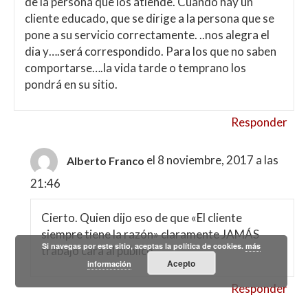
de la persona que los atiende. Cuando hay un
cliente educado, que se dirige a la persona que se
pone a su servicio correctamente. ..nos alegra el
dia y….será correspondido. Para los que no saben
comportarse….la vida tarde o temprano los
pondrá en su sitio.
Responder
el 8 noviembre, 2017 a las
Alberto Franco
21:46
Cierto. Quien dijo eso de que «El cliente
siempre tiene la razón» claramente JAMÁS
Si navegas por este sitio, aceptas la política de cookies.
más
trabajó cara al público…
Acepto
información
Responder