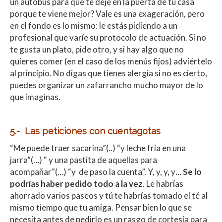
un autobús para que te deje en la puerta de tu casa
porque te viene mejor? Vale es una exageración, pero
en el fondo es lo mismo: le estás pidiendo a un
profesional que varíe su protocolo de actuación. Si no
te gusta un plato, pide otro, y si hay algo que no
quieres comer (en el caso de los menús fijos) adviértelo
al principio. No digas que tienes alergia si no es cierto,
puedes organizar un zafarrancho mucho mayor de lo
que imaginas.
5.- Las peticiones con cuentagotas
“Me puede traer sacarina”(..) “y leche fría en una
jarra”(…) “ y una pastita de aquellas para
acompañar”(…) “y de paso la cuenta”. Y, y, y, y…
Se lo
podrías haber pedido todo a la vez
. Le habrías
ahorrado varios paseos y tú te habrías tomado el té al
mismo tiempo que tu amiga. Pensar bien lo que se
necesita antes de pedirlo es un rasgo de cortesía para