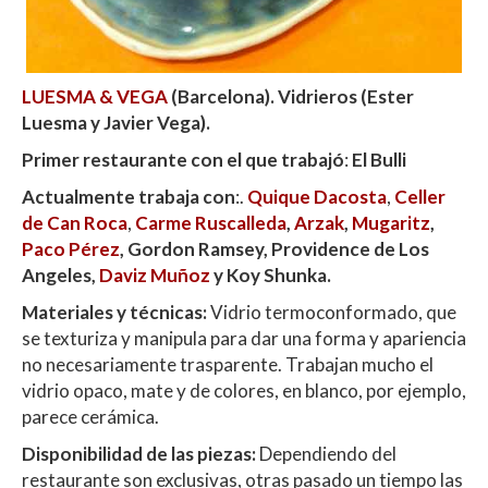
LUESMA & VEGA
(Barcelona). Vidrieros (Ester
Luesma y Javier Vega).
Primer restaurante con el que trabajó
:
El Bulli
Actualmente trabaja con
:.
Quique Dacosta
,
Celler
de Can Roca
,
Carme Ruscalleda
,
Arzak
,
Mugaritz
,
Paco Pérez
, Gordon Ramsey, Providence de Los
Angeles,
Daviz Muñoz
y Koy Shunka.
Materiales y técnicas:
Vidrio termoconformado, que
se texturiza y manipula para dar una forma y apariencia
no necesariamente trasparente. Trabajan mucho el
vidrio opaco, mate y de colores, en blanco, por ejemplo,
parece cerámica.
Disponibilidad de las piezas:
Dependiendo del
restaurante son exclusivas, otras pasado un tiempo las