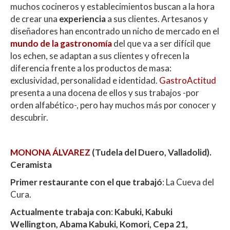
p
o
ti
muchos cocineros y establecimientos buscan a la hora
p
k
r
de crear una
experiencia
a sus clientes. Artesanos y
diseñadores han encontrado un nicho de mercado en el
mundo de la gastronomía
del que va a ser difícil que
los echen, se adaptan a sus clientes y ofrecen la
diferencia frente a los productos de masa:
exclusividad, personalidad e identidad.
GastroActitud
presenta a una docena de ellos y sus trabajos -por
orden alfabético-, pero hay muchos más por conocer y
descubrir.
MONONA ÁLVAREZ
(Tudela del Duero, Valladolid).
Ceramista
Primer restaurante con el que trabajó
: La Cueva del
Cura.
Actualmente trabaja con
:
Kabuki, Kabuki
Wellington, Abama Kabuki, Komori, Cepa 21,