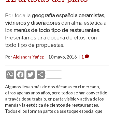
Por toda la
geografía española ceramistas,
vidrieros y diseñadores
dan alma estética a
los
menús de todo tipo de restaurantes
.
Presentamos una docena de ellos, con
todo tipo de propuestas.
Por
Alejandra Yañez
|
10 mayo, 2016
|
1
W
F
T
C
h
ac
w
o
Algunos llevan más de dos décadas en el mercado,
at
e
itt
m
otros apenas unos años, pero todos se han convertido,
s
b
er
p
a través de su trabajo, en parte visible y activa de los
A
o
ar
menús
y la
estética de cientos de restaurantes.
Todos ellos forman parte de ese toque especial que