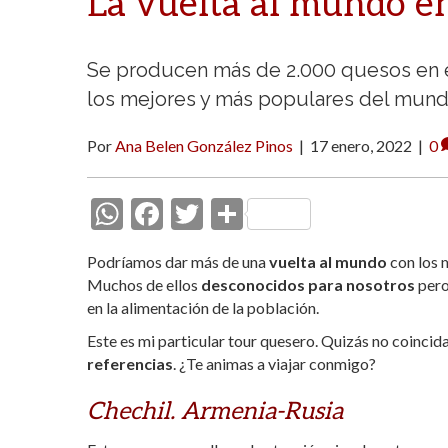
La vuelta al mundo e
Se producen más de 2.000 quesos en e
los mejores y más populares del mund
Por
Ana Belen González Pinos
|
17 enero, 2022
|
0
W
F
T
C
h
ac
w
o
Podríamos dar más de una
vuelta al mundo
con los m
at
e
itt
m
Muchos de ellos
desconocidos para nosotros
pero
s
b
er
p
en la alimentación de la población.
A
o
ar
Este es mi particular tour quesero. Quizás no coincida
referencias
p
o
. ¿Te animas a viajar conmigo?
ti
p
k
r
Chechil. Armenia-Rusia