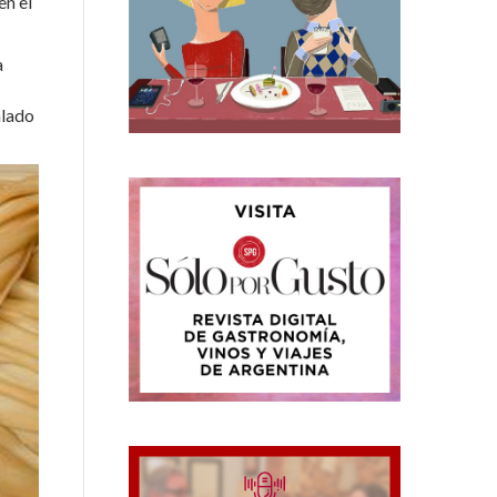
en el
a
alado