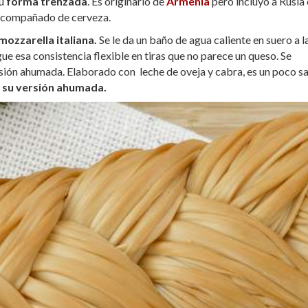
su
forma trenzada
. Es originario de
Armenia
pero incluyo a Rusia 
s acompañado de cerveza.
mozzarella italiana.
Se le da un baño de agua caliente en suero a l
ue esa consistencia flexible en tiras que no parece un queso. Se
sión ahumada. Elaborado con leche de oveja y cabra, es un poco s
 su versión ahumada.