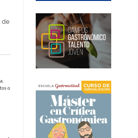
2 de
a.
tos o