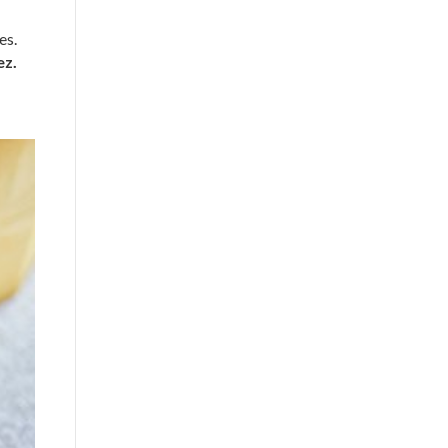
es.
ez.