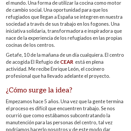
at
e
itt
m
el mundo. Una forma de utilizar la cocina como motor
s
b
er
p
de cambio social. Una oportunidad para que los
A
o
ar
refugiados que llegan a España se integren en nuestra
sociedad a través de sus trabajo en los fogones. Una
p
o
ti
iniciativa solidaria, transformadora e inspiradora que
p
k
r
nace de la experiencia de los refugiados en las propias
cocinas de los centros.
Getafe, 10 de la mañana de un día cualquiera. El centro
de acogida El Refugio de
CEAR
está en plena
actividad. Me recibe Enrique León, el cocinero
profesional que ha llevado adelante el proyecto.
¿Cómo surge la idea?
Empezamos hace 5 años. Una vez que la gente termina
el proceso es difícil que encuentren trabajo. Se nos
ocurrió que como estábamos subcontratando la
manutención para las personas del centro, tal vez
podríamos hacerlo nosotros y de este modo dar