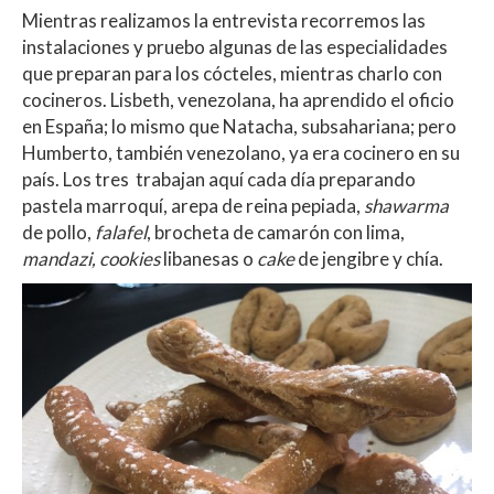
Mientras realizamos la entrevista recorremos las
instalaciones y pruebo algunas de las especialidades
que preparan para los cócteles, mientras charlo con
cocineros. Lisbeth, venezolana, ha aprendido el oficio
en España; lo mismo que Natacha, subsahariana; pero
Humberto, también venezolano, ya era cocinero en su
país. Los tres trabajan aquí cada día preparando
p
astela marroquí, a
repa de reina pepiada,
s
hawarma
de pollo,
f
alafel
, b
rocheta de camarón con lima,
m
andazi,
c
ookies
libanesas o
c
ake
de jengibre y chía.