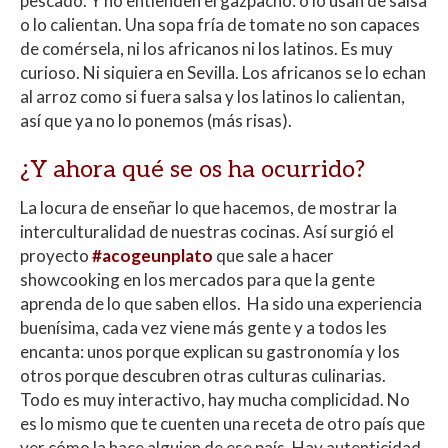
pescado. Y no entienden el gazpacho: o lo usan de salsa
o lo calientan. Una sopa fría de tomate no son capaces
de comérsela, ni los africanos ni los latinos. Es muy
curioso. Ni siquiera en Sevilla. Los africanos se lo echan
al arroz como si fuera salsa y los latinos lo calientan,
así que ya no lo ponemos (más risas).
¿Y ahora qué se os ha ocurrido?
La locura de enseñar lo que hacemos, de mostrar la
interculturalidad de nuestras cocinas. Así surgió el
proyecto
#acogeunplato
que sale a hacer
showcooking en los mercados para que la gente
aprenda de lo que saben ellos. Ha sido una experiencia
buenísima, cada vez viene más gente y a todos les
encanta: unos porque explican su gastronomía y los
otros porque descubren otras culturas culinarias.
Todo es muy interactivo, hay mucha complicidad. No
es lo mismo que te cuenten una receta de otro país que
ver cómo la hace alguien de ese país. Hay autenticidad