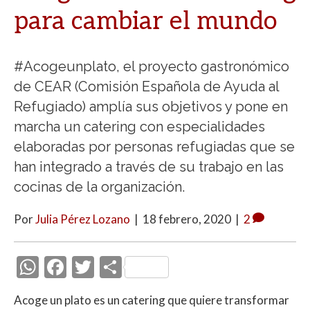
para cambiar el mundo
#Acogeunplato, el proyecto gastronómico
de CEAR (Comisión Española de Ayuda al
Refugiado) amplía sus objetivos y pone en
marcha un catering con especialidades
elaboradas por personas refugiadas que se
han integrado a través de su trabajo en las
cocinas de la organización.
Por
Julia Pérez Lozano
|
18 febrero, 2020
|
2
W
F
T
C
h
ac
w
o
Acoge un plato es un catering que quiere transformar