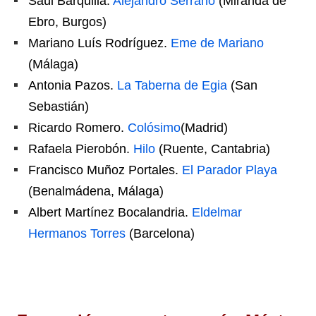
Saúl Barquilla.
Alejandro Serrano
(Miranda de
Ebro, Burgos)
Mariano Luís Rodríguez.
Eme de Mariano
(Málaga)
Antonia Pazos.
La Taberna de Egia
(San
Sebastián)
Ricardo Romero.
Colósimo
(Madrid)
Rafaela Pierobón.
Hilo
(Ruente, Cantabria)
Francisco Muñoz Portales.
El Parador Playa
(Benalmádena, Málaga)
Albert Martínez Bocalandria.
Eldelmar
Hermanos Torres
(Barcelona)