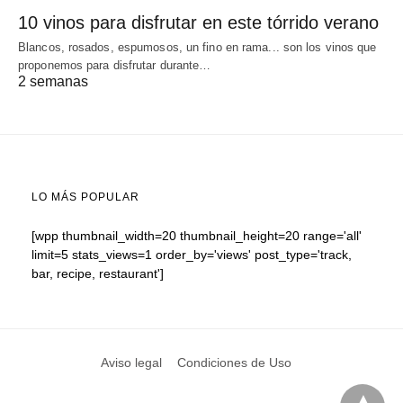
10 vinos para disfrutar en este tórrido verano
Blancos, rosados, espumosos, un fino en rama... son los vinos que
proponemos para disfrutar durante…
2 semanas
LO MÁS POPULAR
[wpp thumbnail_width=20 thumbnail_height=20 range='all'
limit=5 stats_views=1 order_by='views' post_type='track,
bar, recipe, restaurant']
Aviso legal
Condiciones de Uso