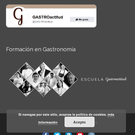
Formación en Gastronomía
Si navegas por este sitio, aceptas la política de cookies.
más
Acepto
información
Aviso legal
Condiciones de Uso
Facebook
Twitter
Linkedin
Youtube
Instagram