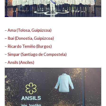
–
Ama (Tolosa, Guipúzcoa)
– Ibai (Donostia, Guipúzcoa)
–
Ricardo Temiño (Burgos)
–
Simpar (Santiago de Compostela)
–
Ansils (Anciles)