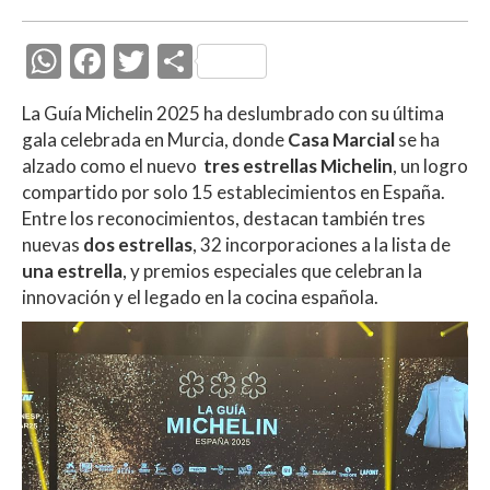
W
F
T
C
h
ac
w
o
La Guía Michelin 2025 ha deslumbrado con su última
at
e
itt
m
gala celebrada en Murcia, donde
Casa Marcial
se ha
s
b
er
p
alzado como el nuevo
tres estrellas Michelin
, un logro
A
o
ar
compartido por solo 15 establecimientos en España.
Entre los reconocimientos, destacan también tres
p
o
ti
nuevas
dos estrellas
, 32 incorporaciones a la lista de
p
k
r
una estrella
, y premios especiales que celebran la
innovación y el legado en la cocina española.