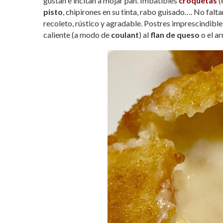
gustan e incitan a mojar pan. Imbatibles
croquetas
(
pisto
, chipirones en su tinta, rabo guisado…. No falt
recoleto, rústico y agradable. Postres imprescindible
caliente (a modo de
coulant
) al
flan de queso
o el ar