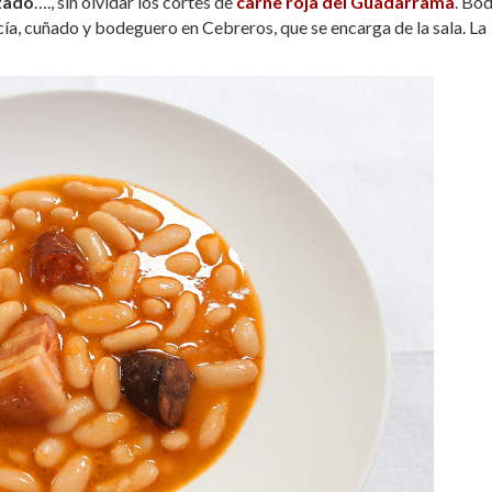
zado
…., sin olvidar los cortes de
carne roja del Guadarrama
. Bo
rcía, cuñado y bodeguero en Cebreros, que se encarga de la sala. La