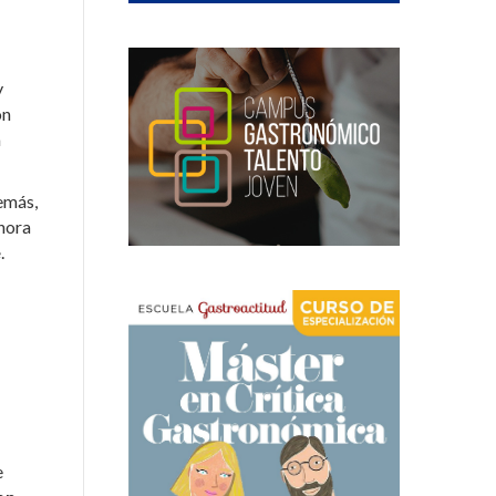
y
ón
a
emás,
Ahora
e
.
e