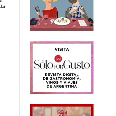
on
dor,