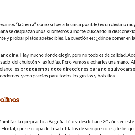
cimos “la Sierra”, como si fuera la única posible) es un destino mu
emana se desplazan unos kilómetros al norte buscando la desconexi
te y probar platos apetecibles. La cuestión es: ¿dónde comer en l
 anodina
. Hay mucho donde elegir, pero no todo es de calidad. Ad
co asado, del chuletón y las judías. Pero vamos a echarles una mano. 
delante
les proponemos doce direcciones para no equivocars
modernos, y con precios para todos los gustos y bolsillos.
linos
familiar
la que practica Begoña López desde hace 30 años en este
Hortal, que se ocupa de la sala. Platos de siempre, ricos, de los qu