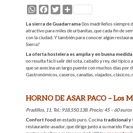
W
F
T
C
h
ac
w
o
La sierra de Guadarrama
(los madrileños siempre de
at
e
itt
m
atractivo para miles de urbanitas, que cada fin de s
s
b
er
p
con la ciudad. Y también para conocer algún restauran
Sierra?
A
o
ar
La oferta hostelera es amplia y en buena medida
p
o
ti
no resulta fácil salir del sota, caballo y rey, del típi
p
k
r
que se avecina un largo puente con muchos días por 
Gastronómicos, caseros, canallas, viajados, clásicos, 
HORNO DE ASAR PACO – Los Mo
Pradillos, 11. Tel.: 918.550.138. Precio: 45 – 60 euros
Confort food
en estado puro. Cocina
tradicional y 
restaurante-asador, que dirige junto a su marido Paco 