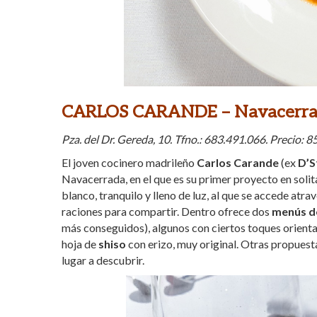
CARLOS CARANDE – Navacerr
Pza. del Dr. Gereda, 10. Tfno.: 683.491.066. Precio: 8
El joven cocinero madrileño
Carlos Carande
(ex
D’S
Navacerrada, en el que es su primer proyecto en soli
blanco, tranquilo y lleno de luz, al que se accede atr
raciones para compartir. Dentro ofrece dos
menús d
más conseguidos), algunos con ciertos toques orien
hoja de
shiso
con erizo, muy original. Otras propuesta
lugar a descubrir.