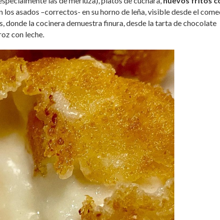
especialmente las de merluza), platos de cuchara,
huevos fritos c
an los asados –correctos- en su horno de leña, visible desde el come
s, donde la cocinera demuestra finura, desde la tarta de chocolate
roz con leche.