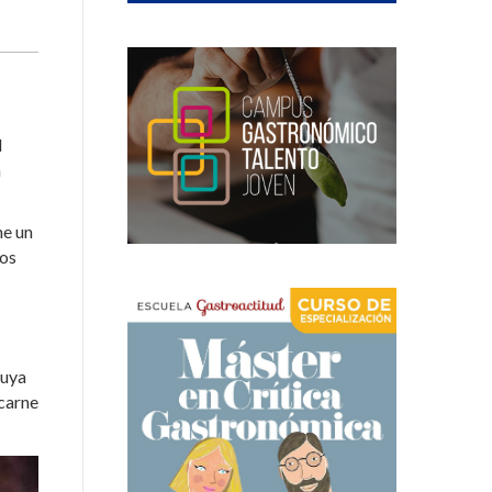
l
n
ne un
tos
cuya
 carne