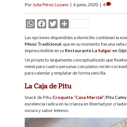
Por
Julia Pérez Lozano
|
6 junio, 2020
|
4
W
F
T
C
h
ac
w
o
Las opciones disponibles a domicilio contienen la ese
at
e
itt
m
Menú Tradicional
, que en su momento fue una seña 
s
b
er
p
imprescindible en su
Restaurante
La Salgar
en Gijó
A
o
ar
Un proyecto largamente conceptualizado que finalment
menú para cuatro personas con platos recién cocina
p
o
ti
para calentar y emplatar de forma sencilla.
p
k
r
La Caja de Pitu
Snack de Pitu,
Croqueta
“
Casa Marcial
”,
Pitu Cale
excelencia radica en la crianza en libertad por criad
oscura y sabor intenso.