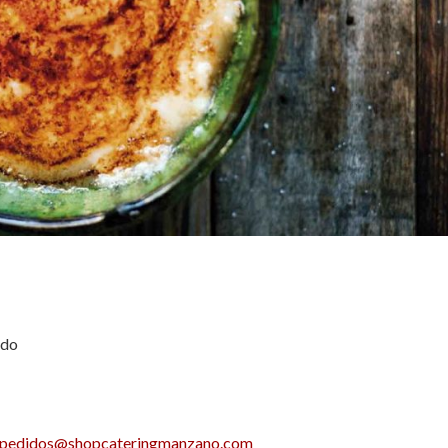
ido
pedidos@shopcateringmanzano.com