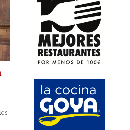
a
los