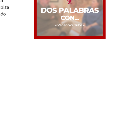
na
Ibiza
ado