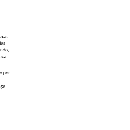
Roca
.
las
undo,
Roca
to por
rga