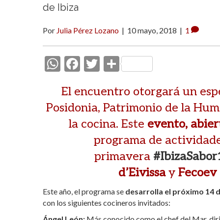
de Ibiza
Por
Julia Pérez Lozano
|
10 mayo, 2018
|
1
W
F
T
C
h
ac
w
o
El encuentro otorgará un espe
at
e
itt
m
Posidonia, Patrimonio de la Hum
s
b
er
p
A
la cocina. Este
o
ar
evento, abier
p
o
ti
programa de actividade
p
k
r
primavera
#IbizaSabor
d’Eivissa
y
Fecoev
Este año, el programa se
desarrolla el próximo 14 
con los siguientes cocineros invitados:
Ángel León:
Más conocido como el chef del Mar, diri