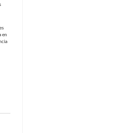
s
es
a en
ncia