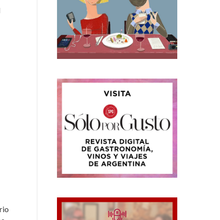
l
rio