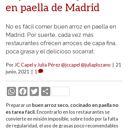
en paella de Madrid
No es fácil comer buen arroz en paella en
Madrid. Por suerte, cada vez más
restaurantes ofrecen arroces de capa fina,
poca grasa y el delicioso socarrat.
Por
JC Capel y Julia Pérez @jccapel @juliaplozano
|
21
junio, 2021
|
1
W
F
T
C
h
ac
w
o
Preparar un
buen arroz seco, cocinado en paella no
at
e
itt
m
es tarea fácil
. Encontrarlo en los restaurantes se
s
b
er
p
convierte en misión imposible, sobre todo por la falta
A
o
ar
de regularidad, el uso de grasas poco recomendables