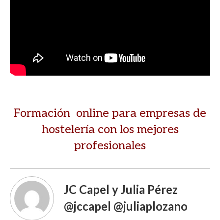
Formación online para empresas de
hostelería con los mejores
profesionales
JC Capel y Julia Pérez
@jccapel @juliaplozano