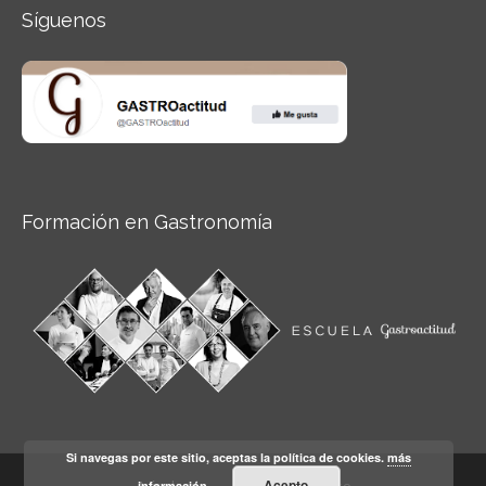
Síguenos
Formación en Gastronomía
Si navegas por este sitio, aceptas la política de cookies.
más
Acepto
información
Aviso legal
Condiciones de Uso