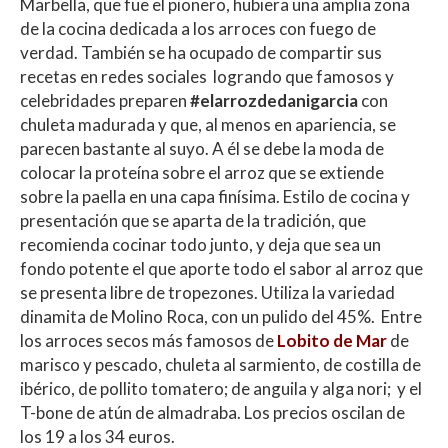
Marbella, que fue el pionero, hubiera una amplia zona
de la cocina dedicada a los arroces con fuego de
verdad. También se ha ocupado de compartir sus
recetas en redes sociales logrando que famosos y
celebridades preparen
#elarrozdedanigarcia
con
chuleta madurada y que, al menos en apariencia, se
parecen bastante al suyo. A él se debe la moda de
colocar la proteína sobre el arroz que se extiende
sobre la paella en una capa finísima. Estilo de cocina y
presentación que se aparta de la tradición, que
recomienda cocinar todo junto, y deja que sea un
fondo potente el que aporte todo el sabor al arroz que
se presenta libre de tropezones. Utiliza la variedad
dinamita de Molino Roca, con un pulido del 45%. Entre
los arroces secos más famosos de
Lobito de Mar
de
marisco y pescado, chuleta al sarmiento, de costilla de
ibérico, de pollito tomatero; de anguila y alga nori; y el
T-bone de atún de almadraba. Los precios oscilan de
los 19 a los 34 euros.