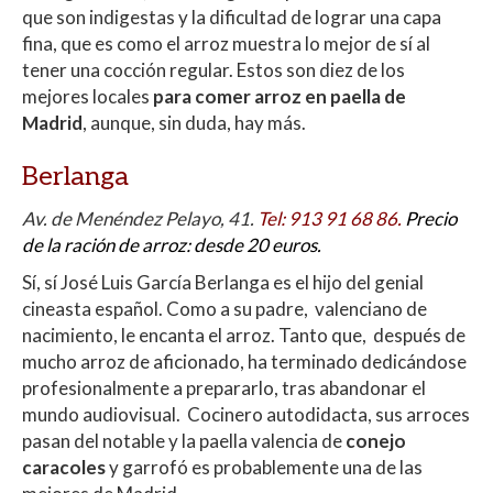
que son indigestas y la dificultad de lograr una capa
p
o
ti
fina, que es como el arroz muestra lo mejor de sí al
p
k
r
tener una cocción regular. Estos son diez de los
mejores locales
para comer arroz en paella de
Madrid
, aunque, sin duda, hay más.
Berlanga
Av. de Menéndez Pelayo, 41.
Tel
:
913 91 68 86.
Precio
de la ración de arroz: desde 20 euros.
Sí, sí José Luis García Berlanga es el hijo del genial
cineasta español. Como a su padre, valenciano de
nacimiento, le encanta el arroz. Tanto que, después de
mucho arroz de aficionado, ha terminado dedicándose
profesionalmente a prepararlo, tras abandonar el
mundo audiovisual. Cocinero autodidacta, sus arroces
pasan del notable y la paella valencia de
conejo
caracoles
y garrofó es probablemente una de las