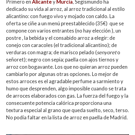
Primero en
Alicante
y
Murcia
, Segismundo ha
dedicado su vida al arroz, al arroz tradicional al estilo
alicantino: con fuego vivo y mojado con caldo. La
oferta se ciñe a un menú preestablecido (35€) que se
compone con varios entrantes (no hay elección ), un
postre , la bebida y el consabido arroz a elegir: de
conejo con caracoles (el tradicional alicantino); de
verduras con magra; de marisco pelado (
senyoret
o
señoret); negro con sepia; paella con ajos tiernos y
arroz con bogavante. Los que no quieran arroz pueden
cambiarlo por algunas otras opciones. Lo mejor de
estos arroces es el agradable perfume a sarmiento y
humo que desprenden, algo imposible cuando se trata
de arroces elaborados con gas. La fuerza del fuego y la
consecuente potencia calórica proporciona una
textura especial al grano que queda suelto, seco, terso.
No podía faltar en la lista de arroz en paella de Madrid.