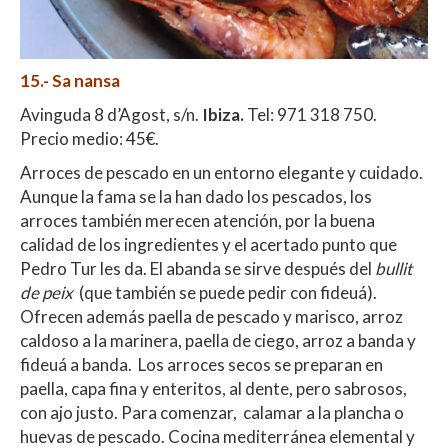
15.- Sa nansa
Avinguda 8 d’Agost, s/n.
Ibiza.
Tel: 971 318 750.
Precio medio: 45€.
Arroces de pescado en un entorno elegante y cuidado.
Aunque la fama se la han dado los pescados, los
arroces también merecen atención, por la buena
calidad de los ingredientes y el acertado punto que
Pedro Tur les da. El abanda se sirve después del
bullit
de peix
(que también se puede pedir con fideuá).
Ofrecen además paella de pescado y marisco, arroz
caldoso a la marinera, paella de ciego, arroz a banda y
fideuá a banda. Los arroces secos se preparan en
paella, capa fina y enteritos, al dente, pero sabrosos,
con ajo justo. Para comenzar, calamar a la plancha o
huevas de pescado. Cocina mediterránea elemental y