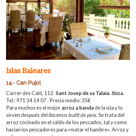
Islas Baleares
14.- Can Pujol
Carrer des Caló, 112.
Sant Josep de sa Talaia. Ibiza.
Tel.:
971 34 14 07 .
Precio medio: 35€
Para muchos es el mejor
arroz a banda
de la isla y lo
sirven después del ibicenco
bullit de peix.
Se trata del
arroz cocinado en el caldo de los pescados, tal y como
hacían los pescadores para «matar el hambre»
.
Arroz y