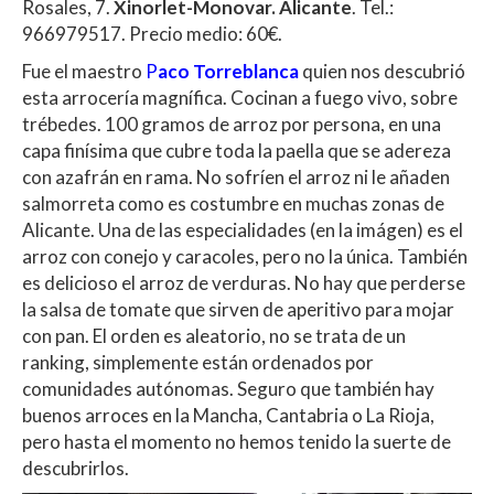
Rosales, 7.
Xinorlet-Monovar. Alicante
. Tel.:
966979517. Precio medio: 60€.
Fue el maestro
P
aco Torreblanca
quien nos descubrió
esta arrocería magnífica. Cocinan a fuego vivo, sobre
trébedes. 100 gramos de arroz por persona, en una
capa finísima que cubre toda la paella que se adereza
con azafrán en rama. No sofríen el arroz ni le añaden
salmorreta como es costumbre en muchas zonas de
Alicante. Una de las especialidades (en la imágen) es el
arroz con conejo y caracoles, pero no la única. También
es delicioso el arroz de verduras. No hay que perderse
la salsa de tomate que sirven de aperitivo para mojar
con pan. El orden es aleatorio, no se trata de un
ranking, simplemente están ordenados por
comunidades autónomas. Seguro que también hay
buenos arroces en la Mancha, Cantabria o La Rioja,
pero hasta el momento no hemos tenido la suerte de
descubrirlos.