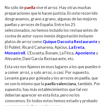
h
ac
w
o
No sólo de
paella
vive el arroz. Hay otras muchas
at
e
itt
m
preparaciones que le hacen justicia. En este recorrido
s
b
er
p
desgranamos, grano a grano, algunas de las mejores
A
o
ar
paellas y arroces de España. Entre los 25
seleccionados, no hemos incluido los restaurantes de
p
o
ti
cocina de autor cuyos menús degustación incluyen
p
k
r
platos de arroz como
Quique Dacosta
Restaurante
y
El Poblet; Ricard Camarena, Apicius,
La Ereta
,
Monastrell
, L’Escaeta, Bonam, La Finca,
Aponiente
y
Alevante; Dani García Restaurante, etc.
Esta vez nos fijamos en esos lugares a los que puedes ir
a comer arroz, y solo arroz, o casi. Por supuesto,
Levante gana por goleada y los arroces en paella, que
no son lo mismo que la
paella valenciana
, también. Por
supuesto, hay más establecimientos que tal vez
deberían aparecer en esta lista, pero no los
conocemos. En todos estos hemos estado y probado