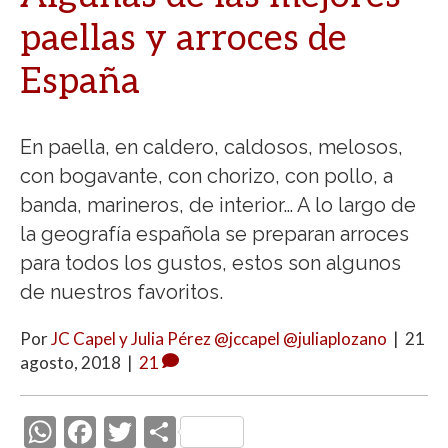
paellas y arroces de
España
En paella, en caldero, caldosos, melosos,
con bogavante, con chorizo, con pollo, a
banda, marineros, de interior… A lo largo de
la geografía española se preparan arroces
para todos los gustos, estos son algunos
de nuestros favoritos.
Por
JC Capel y Julia Pérez @jccapel @juliaplozano
|
21
agosto, 2018
|
21
W
F
T
C