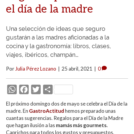
el día de la madre
Una selección de ideas que seguro
gustarán a las madres aficionadas a la
cocina y la gastronomía: libros, clases,
viajes, ibéricos, champán…
Por
Julia Pérez Lozano
|
25 abril, 2021
|
0
W
F
T
C
h
ac
w
o
El próximo domingo dos de mayo se celebra el Día de la
at
e
itt
m
madre. En
GastroActitud
hemos preparado unas
s
b
er
p
cuantas sugerencias. Regalos para el Día de la Madre
A
o
ar
que hagan ilusión a las
mamás más gourmets.
Caprichos para todos los gustos y presupuestos.