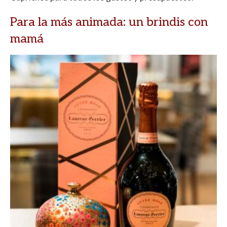
p
o
ti
p
k
r
Para la más animada: un brindis con
mamá