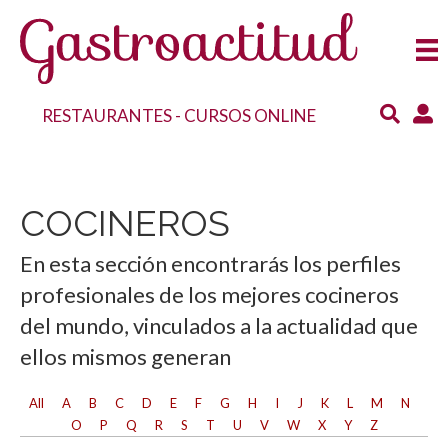
RESTAURANTES
-
CURSOS ONLINE
COCINEROS
En esta sección encontrarás los perfiles
profesionales de los mejores cocineros
del mundo, vinculados a la actualidad que
ellos mismos generan
All
A
B
C
D
E
F
G
H
I
J
K
L
M
N
O
P
Q
R
S
T
U
V
W
X
Y
Z