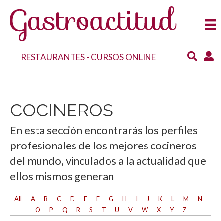
RESTAURANTES
-
CURSOS ONLINE
COCINEROS
En esta sección encontrarás los perfiles
profesionales de los mejores cocineros
del mundo, vinculados a la actualidad que
ellos mismos generan
All
A
B
C
D
E
F
G
H
I
J
K
L
M
N
O
P
Q
R
S
T
U
V
W
X
Y
Z