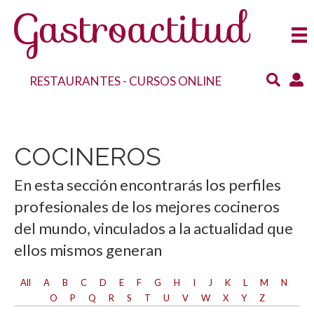
RESTAURANTES
-
CURSOS ONLINE
COCINEROS
En esta sección encontrarás los perfiles
profesionales de los mejores cocineros
del mundo, vinculados a la actualidad que
ellos mismos generan
All
A
B
C
D
E
F
G
H
I
J
K
L
M
N
O
P
Q
R
S
T
U
V
W
X
Y
Z