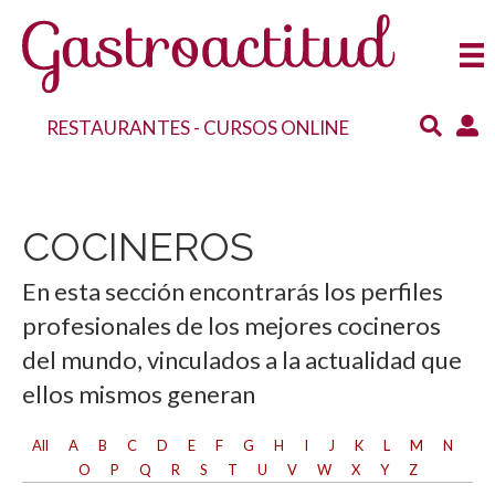
RESTAURANTES
-
CURSOS ONLINE
COCINEROS
En esta sección encontrarás los perfiles
profesionales de los mejores cocineros
del mundo, vinculados a la actualidad que
ellos mismos generan
All
A
B
C
D
E
F
G
H
I
J
K
L
M
N
O
P
Q
R
S
T
U
V
W
X
Y
Z