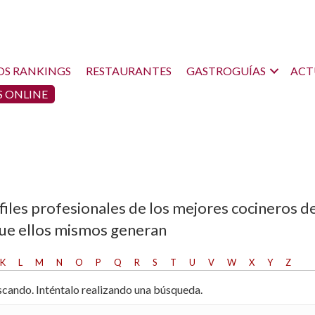
OS RANKINGS
RESTAURANTES
GASTROGUÍAS
ACT
 ONLINE
files profesionales de los mejores cocineros d
que ellos mismos generan
K
L
M
N
O
P
Q
R
S
T
U
V
W
X
Y
Z
cando. Inténtalo realizando una búsqueda.