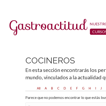
NUESTR
CURSOS
COCINEROS
En esta sección encontrarás los per
mundo, vinculados a la actualidad 
All
A
B
C
D
E
F
G
H
I
J
Parece que no podemos encontrar lo que estás bus