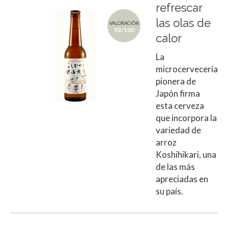
refrescar
las olas de
VALORACIÓN
92/100
calor
La
microcervecería
pionera de
Japón firma
esta cerveza
que incorpora la
variedad de
arroz
Koshihikari, una
de las más
apreciadas en
su país.