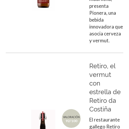
presenta
Pionera, una
bebida
innovadora que
asocia cerveza
y vermut.
Retiro, el
vermut
con
estrella de
Retiro da
Costiña
VALORACIÓN
El restaurante
92/100
gallego Retiro