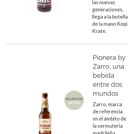
las nuevas
generaciones,
llega a la botella
de la mano Kopi
Krate.
Pionera by
Zarro, una
bebida
entre dos
mundos
VALORACIÓN
92/100
Zarro, marca
de referencia
en el ámbito de
la vermutería
madrileña,