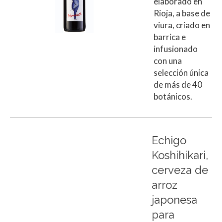
elaborado en
Rioja, a base de
viura, criado en
barrica e
infusionado
con una
selección única
de más de 40
botánicos.
Echigo
Koshihikari,
cerveza de
arroz
japonesa
para