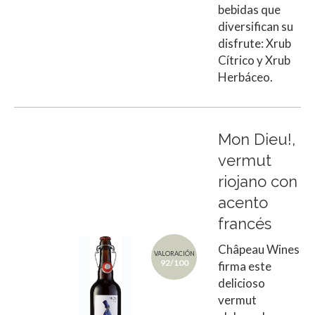
bebidas que
diversifican su
disfrute: Xrub
Cítrico y Xrub
Herbáceo.
Mon Dieu!,
vermut
riojano con
acento
francés
Châpeau Wines
VALORACIÓN
92/100
firma este
delicioso
vermut