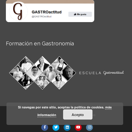
Formación en Gastronomía
Si navegas por este sitio, aceptas la política de cookies.
más
Acepto
información
Aviso legal
Condiciones de Uso
Facebook
Twitter
Linkedin
Youtube
Instagram