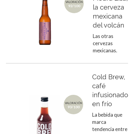
VALORACIÓN
la cerveza
92/100
mexicana
del volcán
Las otras
cervezas
mexicanas.
Cold Brew,
café
infusionado
en frío
VALORACIÓN
93/100
La bebida que
marca
tendencia entre