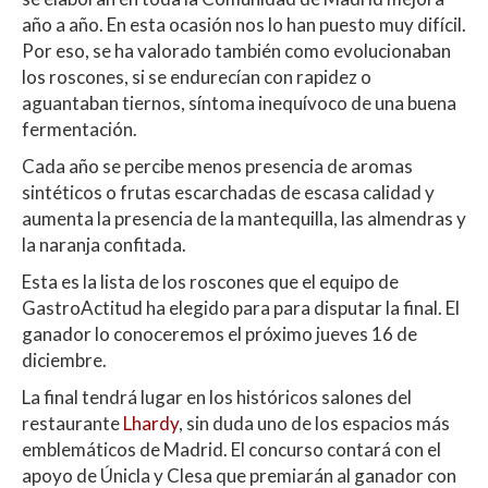
A
o
ar
año a año. En esta ocasión nos lo han puesto muy difícil.
p
o
ti
Por eso, se ha valorado también como evolucionaban
p
k
r
los roscones, si se endurecían con rapidez o
aguantaban tiernos, síntoma inequívoco de una buena
fermentación.
Cada año se percibe menos presencia de aromas
sintéticos o frutas escarchadas de escasa calidad y
aumenta la presencia de la mantequilla, las almendras y
la naranja confitada.
Esta es la lista de los roscones que el equipo de
GastroActitud ha elegido para para disputar la final. El
ganador lo conoceremos el próximo jueves 16 de
diciembre.
La final tendrá lugar en los históricos salones del
restaurante
Lhardy
, sin duda uno de los espacios más
emblemáticos de Madrid. El concurso contará con el
apoyo de Únicla y Clesa que premiarán al ganador con