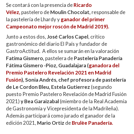
Se contará con la presencia de
Ricardo
Vélez,
pastelero de
Moulin Chocolat,
responsable de
la pastelería de Lhardy y
ganador del primer
Campeonato mejor roscón de Madrid 2019).
Junto a estos dos,
José Carlos Capel
, crítico
gastronómico del diario El País y fundador de
GastroActitud. A ellos se sumarán en la valoración
Fatima Gismero,
pastelera de
Pastelería Panadería
Fátima Gismero -Pioz, Guadalajara (
ganadora del
Premio Pastelero Revelación 2021 en Madrid
Fusión
), Sonia Andrés, chef profesora de pastelería
de Le Cordon Bleu, Estela Gutierrez
(segundo
puesto Premio Pastelero Revelación de Madrid Fusión
2021)
y Bea Garaizabal
(miembro de la Real Academia
de Gastronomía y Vicepresidenta de la Madrileña).
Además participará como jurado el ganador de la
edición 2021,
Mario Ortiz
de
Brulèe Panadería.