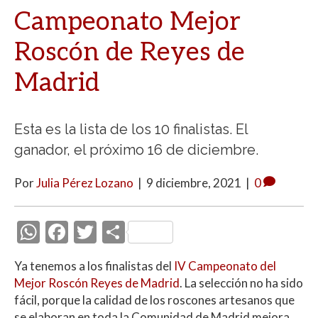
Campeonato Mejor
Roscón de Reyes de
Madrid
Esta es la lista de los 10 finalistas. El
ganador, el próximo 16 de diciembre.
Por
Julia Pérez Lozano
|
9 diciembre, 2021
|
0
W
F
T
C
h
ac
w
o
Ya tenemos a los finalistas del
IV Campeonato del
at
e
itt
m
Mejor Roscón Reyes de Madrid
. La selección no ha sido
s
b
er
p
fácil, porque la calidad de los roscones artesanos que
se elaboran en toda la Comunidad de Madrid mejora