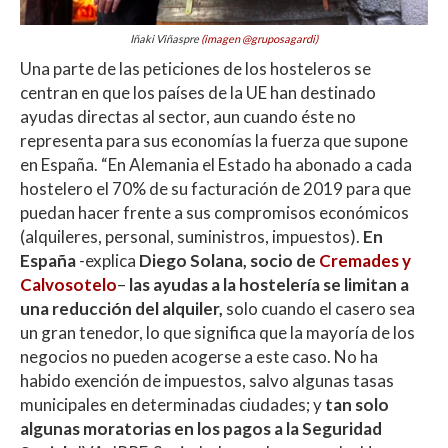
Iñaki Viñaspre
(imagen @gruposagardi)
Una parte de las peticiones de los hosteleros se
centran en que los países de la UE han destinado
ayudas directas al sector, aun cuando éste no
representa para sus economías la fuerza que supone
en España. “En Alemania el Estado ha abonado a cada
hostelero el 70% de su facturación de 2019 para que
puedan hacer frente a sus compromisos económicos
(alquileres, personal, suministros, impuestos).
En
España
-explica
Diego Solana, socio de
Cremades y
Calvosotelo
–
las ayudas a la hostelería se limitan a
una reducción del alquiler,
solo cuando el casero sea
un gran tenedor, lo que significa que la mayoría de los
negocios no pueden acogerse a este caso. No ha
habido exención de impuestos, salvo algunas tasas
municipales en determinadas ciudades; y
tan solo
algunas moratorias en los pagos a la Seguridad