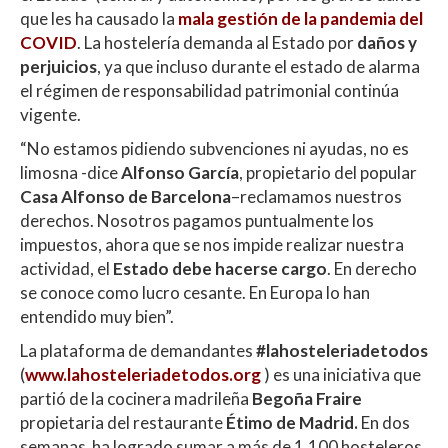
p
o
ti
que les ha causado la
mala gestión de la pandemia del
p
k
r
COVID
. La hostelería demanda al Estado por
daños y
perjuicios
, ya que incluso durante el estado de alarma
el régimen de responsabilidad patrimonial continúa
vigente.
“No estamos pidiendo subvenciones ni ayudas, no es
limosna -dice
Alfonso García
, propietario del popular
Casa Alfonso de Barcelona
–reclamamos nuestros
derechos. Nosotros pagamos puntualmente los
impuestos, ahora que se nos impide realizar nuestra
actividad, el
Estado debe hacerse cargo
. En derecho
se conoce como lucro cesante. En Europa lo han
entendido muy bien”.
La plataforma de demandantes
#lahosteleriadetodos
(
www.lahosteleriadetodos.org
) es una iniciativa que
partió de la cocinera madrileña
Begoña Fraire
propietaria del restaurante
Étimo de Madrid.
En dos
semanas ha logrado sumar a más de 1.100 hosteleros