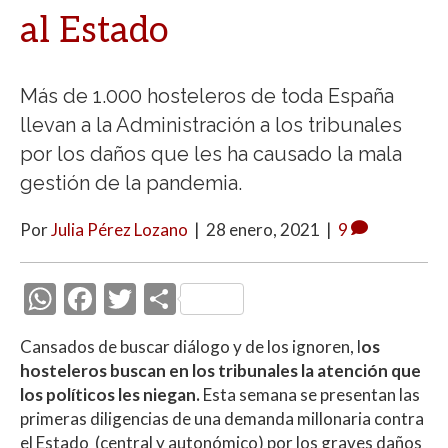
al Estado
Más de 1.000 hosteleros de toda España
llevan a la Administración a los tribunales
por los daños que les ha causado la mala
gestión de la pandemia.
Por
Julia Pérez Lozano
|
28 enero, 2021
|
9
W
F
T
C
h
ac
w
o
Cansados de buscar diálogo y de los ignoren, l
os
at
e
itt
m
hosteleros buscan en los tribunales la atención que
s
b
er
p
los políticos les niegan.
Esta semana se presentan las
A
o
ar
primeras diligencias de una demanda millonaria contra
el Estado (central y autonómico) por los graves daños