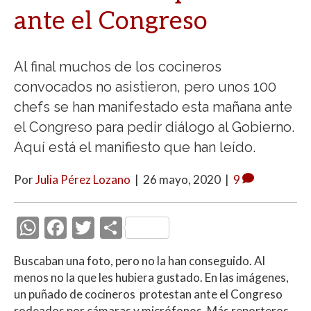
ante el Congreso
Al final muchos de los cocineros
convocados no asistieron, pero unos 100
chefs se han manifestado esta mañana ante
el Congreso para pedir diálogo al Gobierno.
Aquí está el manifiesto que han leído.
Por
Julia Pérez Lozano
|
26 mayo, 2020
|
9
W
F
T
C
h
ac
w
o
Buscaban una foto, pero no la han conseguido. Al
at
e
itt
m
menos no la que les hubiera gustado. En las imágenes,
s
b
er
p
un puñado de cocineros protestan ante el Congreso
rodeados por cámaras y micrófonos. Más reporteros