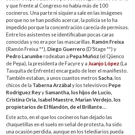
y que frente al Congreso no había más de 100
cocineros. Una parte ni siquiera sale en las imágenes
porque no se han podido acercar, la policía se lo ha
impedido porque la concentración carecía de permisos.
Entre los asistentes se identificaban pocas caras
conocidas y no era por las mascarillas.
Ramón Freixa
(Ramón Freixa **),
Diego Guerrero
(D’Stage **) y
Pedro Larumbe
rodeaban a
Pepa Muñoz
(el Qüenco
de Pepa), la presidenta de Facyre y a
Juanjo López
(La
Tasquita de Enfrente) encargado de leer el manifiesto.
También estaban, a unos cuantos metros
Sacha
, los
chicos de la
Taberna Arzábal
y los televisivos
Pepe
Rodríguez Rey
y
Samantha, los hijos de Lucio,
Cristina Oria, Isabel Maestre, Marian Verdejo, los
propietarios de El filandón, de el Brillante…
Este acto, en el que los cocineros han dejado las
chaquetillas en el suelo en señal de protesta, ha sido
una ocasión perdida, aunque en los telediarios pueda