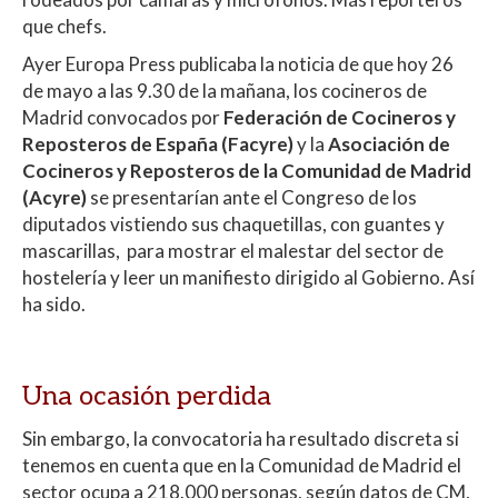
A
o
ar
que chefs.
p
o
ti
Ayer Europa Press publicaba la noticia de que hoy 26
p
k
r
de mayo a las 9.30 de la mañana, los cocineros de
Madrid convocados por
Federación de Cocineros y
Reposteros de España (Facyre)
y la
Asociación de
Cocineros y Reposteros de la Comunidad de Madrid
(Acyre)
se presentarían ante el Congreso de los
diputados vistiendo sus chaquetillas, con guantes y
mascarillas, para mostrar el malestar del sector de
hostelería y leer un manifiesto dirigido al Gobierno. Así
ha sido.
Una ocasión perdida
Sin embargo, la convocatoria ha resultado discreta si
tenemos en cuenta que en la Comunidad de Madrid el
sector ocupa a 218.000 personas, según datos de CM,