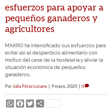
esfuerzos para apoyar a
pequeños ganaderos y
agricultores
MAKRO ha intensificado sus esfuerzos para
evitar así el desperdicio alimentario con
motivo del cese de la hostelería y aliviar la
situación económica de pequeños
ganaderos.
Por
Julia Pérez Lozano
|
9 mayo, 2020
|
0
W
F
T
C
h
ac
w
o