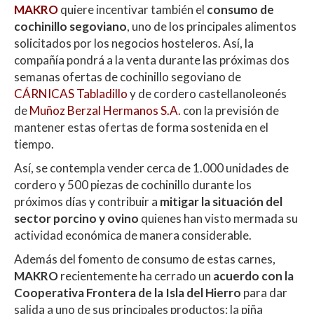
MAKRO
quiere incentivar también el
consumo de
at
e
itt
m
cochinillo segoviano
, uno de los principales alimentos
s
b
er
p
solicitados por los negocios hosteleros. Así, la
A
o
ar
compañía pondrá a la venta durante las próximas dos
semanas ofertas de cochinillo segoviano de
p
o
ti
CÁRNICAS Tabladillo
y de cordero castellanoleonés
p
k
r
de
Muñoz Berzal Hermanos S.A
.
con la previsión de
mantener estas ofertas de forma sostenida en el
tiempo.
Así, se contempla vender cerca de 1.000 unidades de
cordero y 500 piezas de cochinillo durante los
próximos días y contribuir a
mitigar la situación del
sector porcino y ovino
quienes han visto mermada su
actividad económica de manera considerable.
Además del fomento de consumo de estas carnes,
MAKRO
recientemente ha cerrado un
acuerdo con la
Cooperativa Frontera de la Isla del Hierro
para dar
salida a uno de sus principales productos: la piña