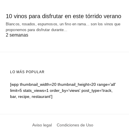
10 vinos para disfrutar en este tórrido verano
Blancos, rosados, espumosos, un fino en rama... son los vinos que
proponemos para disfrutar durante…
2 semanas
LO MÁS POPULAR
[wpp thumbnail_width=20 thumbnail_height=20 range='all'
limit=5 stats_views=1 order_by='views' post_type='track,
bar, recipe, restaurant']
Aviso legal
Condiciones de Uso