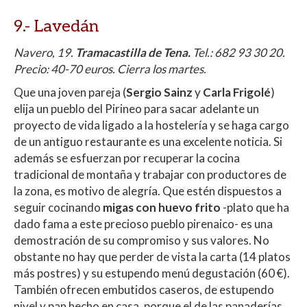
9.- Lavedán
Navero, 19.
Tramacastilla de Tena.
Tel.: 682 93 30 20.
Precio: 40-70 euros. Cierra los martes.
Que una joven pareja (
Sergio Sainz
y
Carla Frigolé
)
elija un pueblo del Pirineo para sacar adelante un
proyecto de vida ligado a la hostelería y se haga cargo
de un antiguo restaurante es una excelente noticia. Si
además se esfuerzan por recuperar la cocina
tradicional de montaña y trabajar con productores de
la zona, es motivo de alegría. Que estén dispuestos a
seguir cocinando
migas con huevo frito
-plato que ha
dado fama a este precioso pueblo pirenaico- es una
demostración de su compromiso y sus valores. No
obstante no hay que perder de vista la carta (14 platos
más postres) y su estupendo menú degustación (60 €).
También ofrecen embutidos caseros, de estupendo
nivel y pan hecho en casa, porque el de las panaderías