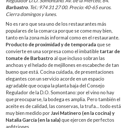
Regulador D.O. Somontano. Av. de la Merced, 64.
Barbastro
. Tel.:
974 31 27 00
. Precio: 40-65 euros.
Cierra domingos y lunes.
No es raro que sea uno de los restaurantes más
populares de la comarca porque se come muy bien,
tanto en la zona más informal como en el restaurante.
Producto de proximidad y de temporada
que se
convierte en una sorpresa como el imbatible
tartar de
tomate de Barbastro
al que incluso sobran las
anchoas y el helado de mejillones en escabeche de tan
bueno que está. Cocina cuidada, de presentaciones
elegantes con un servicio acorde en un espacio
agradable que ocupa la planta baja del Consejo
Regulador de la D.O. Somontano: por el vino no hay
que preocuparse, la bodega es amplia. Pero también el
aceite es de calidad, las conservas, la trufa… todo está
muy bien medido por
Javi Matinero (en la cocina) y
Natalia García (en la sala)
que ejercen de perfectos
anfitriones.