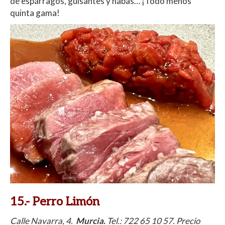
de espárragos, guisantes y habas… ¡Todo menos
quinta gama!
15.- Perro Limón
Calle Navarra, 4.
Murcia.
Tel.:
722 65 10 57
. Precio