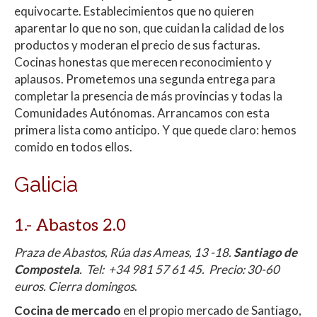
equivocarte. Establecimientos que no quieren
p
o
ti
aparentar lo que no son, que cuidan la calidad de los
p
k
r
productos y moderan el precio de sus facturas.
Cocinas honestas que merecen reconocimiento y
aplausos. Prometemos una segunda entrega para
completar la presencia de más provincias y todas la
Comunidades Autónomas. Arrancamos con esta
primera lista como anticipo. Y que quede claro: hemos
comido en todos ellos.
Galicia
1.-
Abastos 2.0
Praza de Abastos, Rúa das Ameas, 13 -18.
Santiago de
Compostela
.
Tel: +34
981 57 61 45. Precio: 30-60
euros. Cierra domingos
.
Cocina de mercado
en el propio mercado de Santiago,