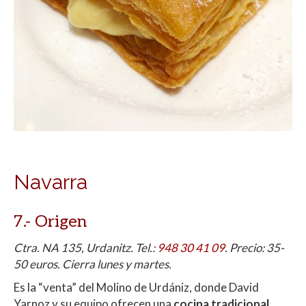
Navarra
7.- Origen
Ctra. NA 135, Urdanitz. Tel.:
948 30 41 09
. Precio: 35-
50 euros. Cierra lunes y martes.
Es la “venta” del Molino de Urdániz, donde David
Yarnoz y su equipo ofrecen una
cocina tradicional