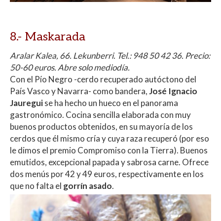
8.- Maskarada
Aralar Kalea, 66. Lekunberri.
Tel.:
948 50 42 36. Precio:
50-60 euros. Abre solo mediodía.
Con el Pío Negro -cerdo recuperado autóctono del
País Vasco y Navarra- como bandera,
José Ignacio
Jauregui
se ha hecho un hueco en el panorama
gastronómico. Cocina sencilla elaborada con muy
buenos productos obtenidos, en su mayoría de los
cerdos que él mismo cría y cuya raza recuperó (por eso
le dimos el premio Compromiso con la Tierra). Buenos
emutidos, excepcional papada y sabrosa carne. Ofrece
dos menús por 42 y 49 euros, respectivamente en los
que no falta el
gorrín asado
.