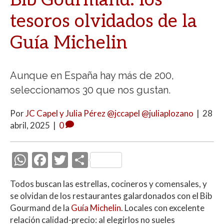
Bib Gourmand: los
tesoros olvidados de la
Guía Michelin
Aunque en España hay más de 200,
seleccionamos 30 que nos gustan.
Por
JC Capel y Julia Pérez @jccapel @juliaplozano
|
28
abril, 2025
|
0
W
F
T
C
h
ac
w
o
Todos buscan las estrellas, cocineros y comensales, y
at
e
itt
m
se olvidan de los restaurantes galardonados con el Bib
s
b
er
p
Gourmand de la
Guía Michelin
. Locales con excelente
A
o
ar
relación calidad-precio: al elegirlos no sueles