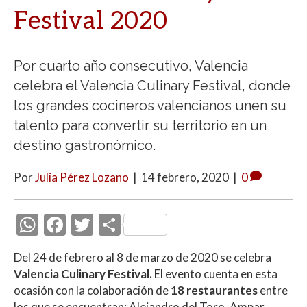
Festival 2020
Por cuarto año consecutivo, Valencia
celebra el Valencia Culinary Festival, donde
los grandes cocineros valencianos unen su
talento para convertir su territorio en un
destino gastronómico.
Por
Julia Pérez Lozano
|
14 febrero, 2020
|
0
W
F
T
C
h
ac
w
o
Del 24 de febrero al 8 de marzo de 2020 se celebra
at
e
itt
m
Valencia Culinary Festival.
El evento cuenta en esta
s
b
er
p
ocasión con la colaboración de
18 restaurantes
entre
los que se encuentran: Alejandro del Toro, Ampar,