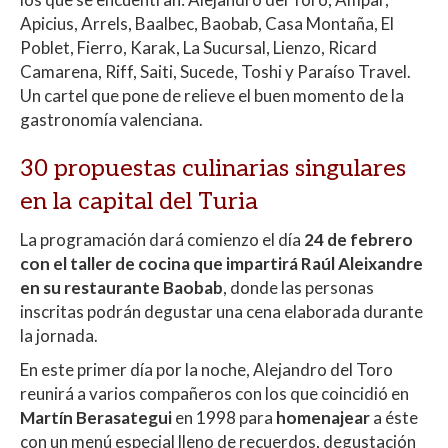
A
o
ar
Apicius, Arrels, Baalbec, Baobab, Casa Montaña, El
p
o
ti
Poblet, Fierro, Karak, La Sucursal, Lienzo, Ricard
p
k
r
Camarena, Riff, Saiti, Sucede, Toshi y Paraíso Travel.
Un cartel que pone de relieve el buen momento de la
gastronomía valenciana.
30 propuestas culinarias singulares
en la capital del Turia
La programación dará comienzo el día
24 de febrero
con el taller de cocina que impartirá Raúl Aleixandre
en su restaurante Baobab
, donde las personas
inscritas podrán degustar una cena elaborada durante
la jornada.
En este primer día por la noche, Alejandro del Toro
reunirá a varios compañeros con los que coincidió en
Martín Berasategui
en 1998 para
homenajear
a éste
con un menú especial lleno de recuerdos, degustación