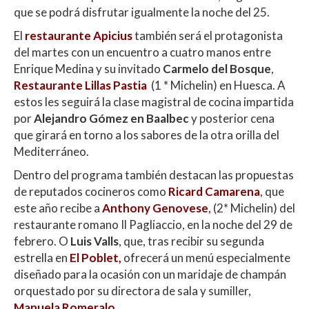
que se podrá disfrutar igualmente la noche del 25.
El
restaurante Apicius
también será el protagonista
del martes con un encuentro a cuatro manos entre
Enrique Medina y su invitado
Carmelo del Bosque
,
Restaurante Lillas Pastia
(1 * Michelin) en Huesca. A
estos les seguirá la clase magistral de cocina impartida
por
Alejandro Gómez en Baalbec
y posterior cena
que girará en torno a los sabores de la otra orilla del
Mediterráneo.
Dentro del programa también destacan las propuestas
de reputados cocineros como
Ricard Camarena
, que
este año recibe a
Anthony Genovese
,
(2* Michelin)
del
restaurante romano Il Pagliaccio, en la noche del 29 de
febrero. O
Luis Valls
, que, tras recibir su segunda
estrella en
El Poblet,
ofrecerá un menú especialmente
diseñado para la ocasión con un maridaje de champán
orquestado por su directora de sala y sumiller,
Manuela Romeralo
.