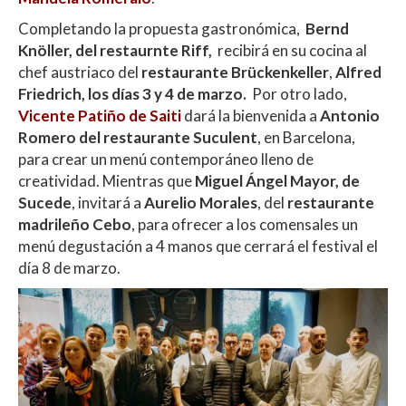
Completando la propuesta gastronómica,
Bernd
Knöller, del restaurnte Riff,
recibirá en su cocina al
chef austriaco del
restaurante Brückenkeller
,
Alfred
Friedrich, los días 3 y 4 de marzo.
Por otro lado,
Vicente Patiño de Saiti
dará la bienvenida a
Antonio
Romero del restaurante Suculent
, en Barcelona,
para crear un menú contemporáneo lleno de
creatividad. Mientras que
Miguel Ángel Mayor, de
Sucede
, invitará a
Aurelio Morales
, del
restaurante
madrileño Cebo
, para ofrecer a los comensales un
menú degustación a 4 manos que cerrará el festival el
día 8 de marzo.