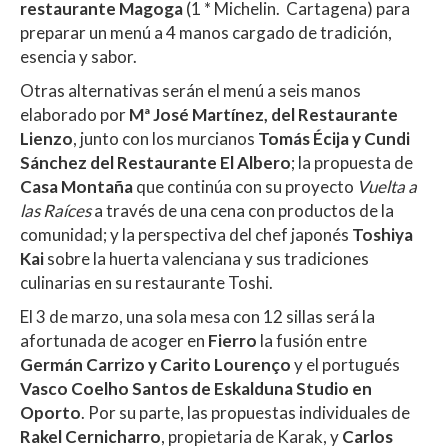
restaurante Magoga
(1 * Michelin. Cartagena) para
preparar un menú a 4 manos cargado de tradición,
esencia y sabor.
Otras alternativas serán el menú a seis manos
elaborado por
Mª José Martínez, del Restaurante
Lienzo
, junto con los murcianos
Tomás Écija y Cundi
Sánchez del Restaurante El Albero
; la propuesta de
Casa Montaña
que continúa con su proyecto
Vuelta a
las Raíces
a través de una cena con productos de la
comunidad; y la perspectiva del chef japonés
Toshiya
Kai
sobre la huerta valenciana y sus tradiciones
culinarias en su restaurante Toshi.
El 3 de marzo, una sola mesa con 12 sillas será la
afortunada de acoger en
Fierro
la fusión entre
Germán Carrizo y Carito Lourenço
y el portugués
Vasco Coelho Santos de Eskalduna Studio en
Oporto
. Por su parte, las propuestas individuales de
Rakel Cernicharro
, propietaria de Karak, y
Carlos