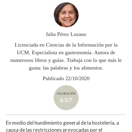
at
e
itt
m
s
b
er
p
A
o
ar
p
o
ti
Julia Pérez Lozano
p
k
r
Licenciada en Ciencias de la Información por la
UCM. Especialista en gastronomía. Autora de
numerosos libros y guías. Trabaja con lo que más le
gusta: las palabras y los alimentos.
Publicado 22/10/2020
VALORACIÓN
6.5/7
En medio del hundimiento general de la hostelería, a
causa de las restricciones provocadas por el