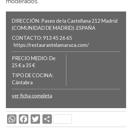
moderados.
DIRECCIÓN:
Paseo de la Castellana 212
Madrid
(COMUNIDAD DE MADRID)
.
ESPAÑA
CONTACTO:
913 45 26 65
https://restaurantelamaruca.com/
PRECIO MEDIO:
De
25 € a 35 €
TIPO DE COCINA:
Cántabra
ver ficha completa
W
F
T
C
h
ac
w
o