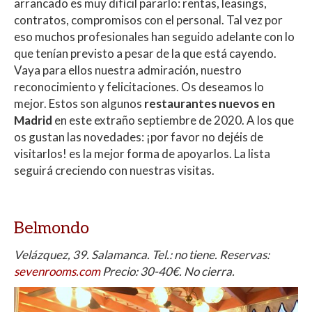
s
b
er
p
arrancado es muy difícil pararlo: rentas, leasings,
A
o
ar
contratos, compromisos con el personal. Tal vez por
eso muchos profesionales han seguido adelante con lo
p
o
ti
que tenían previsto a pesar de la que está cayendo.
p
k
r
Vaya para ellos nuestra admiración, nuestro
reconocimiento y felicitaciones. Os deseamos lo
mejor. Estos son algunos
restaurantes nuevos en
Madrid
en este extraño septiembre de 2020. A los que
os gustan las novedades: ¡por favor no dejéis de
visitarlos! es la mejor forma de apoyarlos. La lista
seguirá creciendo con nuestras visitas.
Belmondo
Velázquez, 39. Salamanca. Tel.: no tiene. Reservas:
sevenrooms.com
Precio: 30-40€. No cierra.