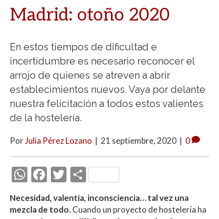
Madrid: otoño 2020
En estos tiempos de dificultad e
incertidumbre es necesario reconocer el
arrojo de quienes se atreven a abrir
establecimientos nuevos. Vaya por delante
nuestra felicitación a todos estos valientes
de la hostelería.
Por
Julia Pérez Lozano
|
21 septiembre, 2020
|
0
W
F
T
C
h
ac
w
o
Necesidad, valentía, inconsciencia… tal vez una
at
e
itt
m
mezcla de todo.
Cuando un proyecto de hostelería ha