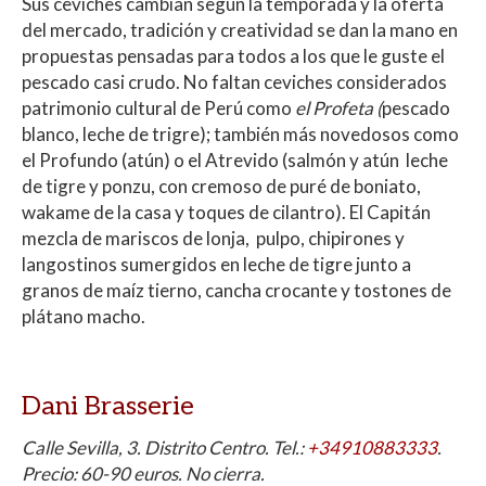
Sus ceviches cambian según la temporada y la oferta
del mercado, tradición y creatividad se dan la mano en
propuestas pensadas para todos a los que le guste el
pescado casi crudo. No faltan ceviches considerados
patrimonio cultural de Perú como
el Profeta (
pescado
blanco, leche de trigre); también más novedosos como
el Profundo (atún) o el Atrevido (salmón y atún leche
de tigre y ponzu, con cremoso de puré de boniato,
wakame de la casa y toques de cilantro). El Capitán
mezcla de mariscos de lonja, pulpo, chipirones y
langostinos sumergidos en leche de tigre junto a
granos de maíz tierno, cancha crocante y tostones de
plátano macho.
Dani Brasserie
Calle Sevilla, 3. Distrito Centro. Tel.:
+34910883333
.
Precio: 60-90 euros. No cierra.