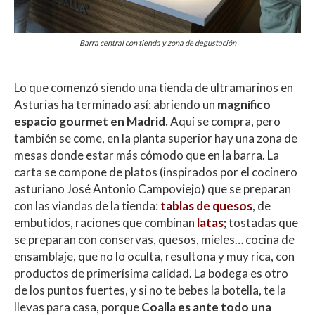
Barra central con tienda y zona de degustación
Lo que comenzó siendo una tienda de ultramarinos en
Asturias ha terminado así: abriendo un
magnífico
espacio gourmet en Madrid.
Aquí se compra, pero
también se come, en la planta superior hay una zona de
mesas donde estar más cómodo que en la barra. La
carta se compone de platos (inspirados por el cocinero
asturiano José Antonio Campoviejo) que se preparan
con las viandas de la tienda:
tablas de quesos
, de
embutidos, raciones que combinan
latas
;
tostadas que
se preparan con conservas, quesos, mieles… cocina de
ensamblaje, que no lo oculta, resultona y muy rica, con
productos de primerísima calidad. La bodega es otro
de los puntos fuertes, y si no te bebes la botella, te la
llevas para casa, porque
Coalla es ante todo una