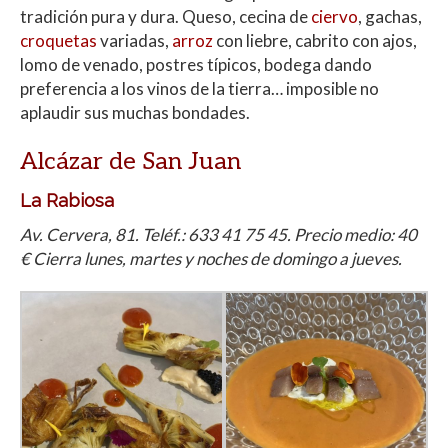
tradición pura y dura. Queso, cecina de
ciervo
, gachas,
croquetas
variadas,
arroz
con liebre, cabrito con ajos,
lomo de venado, postres típicos, bodega dando
preferencia a los vinos de la tierra… imposible no
aplaudir sus muchas bondades.
Alcázar de San Juan
La Rabiosa
Av. Cervera, 81. Teléf.: 633 41 75 45. Precio medio: 40
€ Cierra lunes, martes y noches de domingo a jueves.