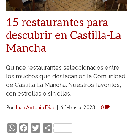
15 restaurantes para
descubrir en Castilla-La
Mancha
Quince restaurantes seleccionados entre
los muchos que destacan en la Comunidad
de Castilla La Mancha. Nuestros favoritos,
con estrellas o sin ellas.
Por
Juan Antonio Díaz
|
6 febrero, 2023
|
0
W
F
T
C