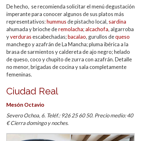
De hecho, se recomienda solicitar el menú degustación
imperante para conocer algunos de sus platos más
representativos:
hummus
de pistacho local,
sardina
ahumada y brioche de
remolacha
;
alcachofa
, algarroba
y
verduras
escabechadas;
bacalao
, gurullos de
queso
manchego y azafrán de La Mancha; pluma ibérica a la
brasa de sarmientos y caldereta de ajo negro; helado
de queso, coco y chupito de zurra con azafrán. Detalle
no menor, brigadas de cocina y sala completamente
femeninas.
Ciudad Real
Mesón Octavio
Severo Ochoa, 6. Teléf.: 926 25 60 50. Precio medio: 40
€ Cierra domingo y noches.