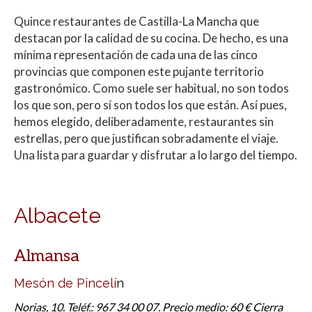
h
ac
w
o
Quince restaurantes de Castilla-La Mancha que
at
e
itt
m
destacan por la calidad de su cocina. De hecho, es una
s
b
er
p
mínima representación de cada una de las cinco
A
o
ar
provincias que componen este pujante territorio
gastronómico. Como suele ser habitual, no son todos
p
o
ti
los que son, pero sí son todos los que están. Así pues,
p
k
r
hemos elegido, deliberadamente, restaurantes sin
estrellas, pero que justifican sobradamente el viaje.
Una lista para guardar y disfrutar a lo largo del tiempo.
Albacete
Almansa
Mesón de Pincelí
n
Norias, 10. Teléf.: 967 34 00 07. Precio medio: 60 € Cierra