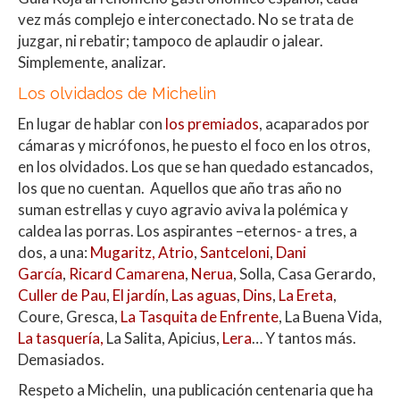
A
o
ar
vez más complejo e interconectado. No se trata de
juzgar, ni rebatir; tampoco de aplaudir o jalear.
p
o
ti
Simplemente, analizar.
p
k
r
Los olvidados de Michelin
En lugar de hablar con
los premiados
, acaparados por
cámaras y micrófonos, he puesto el foco en los otros,
en los olvidados. Los que se han quedado estancados,
los que no cuentan. Aquellos que año tras año no
suman estrellas y cuyo agravio aviva la polémica y
caldea las porras. Los aspirantes –eternos- a tres, a
dos, a una:
Mugaritz,
Atrio
,
Santceloni
,
Dani
García
,
Ricard Camarena
,
Nerua
, Solla, Casa Gerardo,
Culler de Pau
,
El jardín
,
Las aguas
,
Dins
,
La Ereta
,
Coure, Gresca,
La Tasquita de Enfrente
, La Buena Vida,
La tasquería,
La Salita, Apicius,
Lera
… Y tantos más.
Demasiados.
Respeto a Michelin, una publicación centenaria que ha