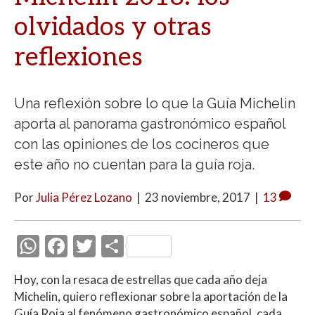
olvidados y otras
reflexiones
Una reflexión sobre lo que la Guía Michelin
aporta al panorama gastronómico español
con las opiniones de los cocineros que
este año no cuentan para la guía roja.
Por
Julia Pérez Lozano
|
23 noviembre, 2017
|
13
W
F
T
C
h
ac
w
o
Hoy, con la resaca de estrellas que cada año deja
at
e
itt
m
Michelin, quiero reflexionar sobre la aportación de la
s
b
er
p
Guía Roja al fenómeno gastronómico español, cada