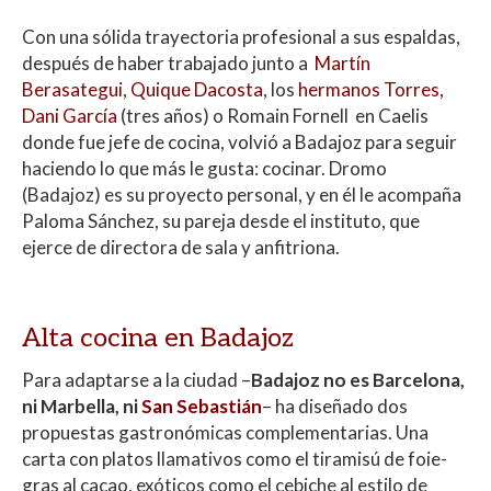
Con una sólida trayectoria profesional a sus espaldas,
después de haber trabajado junto a
Martín
Berasategui
,
Quique Dacosta
, los
hermanos Torres,
Dani García
(tres años) o Romain Fornell en Caelis
donde fue jefe de cocina, volvió a Badajoz para seguir
haciendo lo que más le gusta: cocinar. Dromo
(Badajoz) es su proyecto personal, y en él le acompaña
Paloma Sánchez, su pareja desde el instituto, que
ejerce de directora de sala y anfitriona.
Alta cocina en Badajoz
Para adaptarse a la ciudad –
Badajoz no es Barcelona,
ni Marbella, ni
San Sebastián
– ha diseñado dos
propuestas gastronómicas complementarias. Una
carta con platos llamativos como el tiramisú de foie-
gras al cacao, exóticos como el cebiche al estilo de