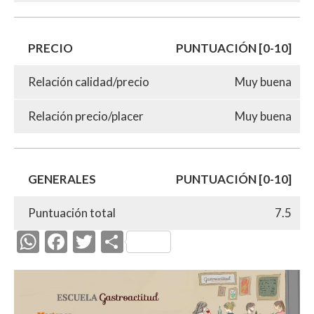
PRECIO
PUNTUACIÓN [0-10]
Relación calidad/precio
Muy buena
Relación precio/placer
Muy buena
GENERALES
PUNTUACIÓN [0-10]
Puntuación total
7.5
W
F
T
C
h
ac
w
o
at
e
itt
m
s
b
er
p