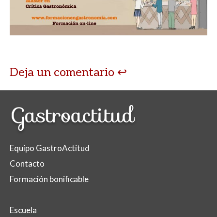
A
o
ar
p
o
ti
p
k
r
Deja un comentario
Equipo GastroActitud
Contacto
Formación bonificable
Escuela