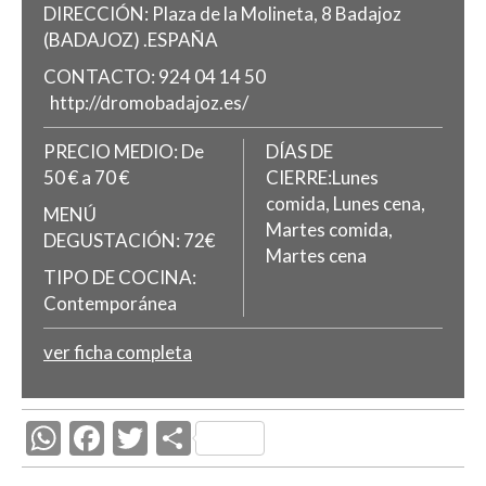
DIRECCIÓN:
Plaza de la Molineta, 8
Badajoz
(BADAJOZ)
.
ESPAÑA
CONTACTO:
924 04 14 50
http://dromobadajoz.es/
PRECIO MEDIO:
De
DÍAS DE
50 € a 70 €
CIERRE:Lunes
comida, Lunes cena,
MENÚ
Martes comida,
DEGUSTACIÓN:
72€
Martes cena
TIPO DE COCINA:
Contemporánea
ver ficha completa
W
F
T
C
h
ac
w
o