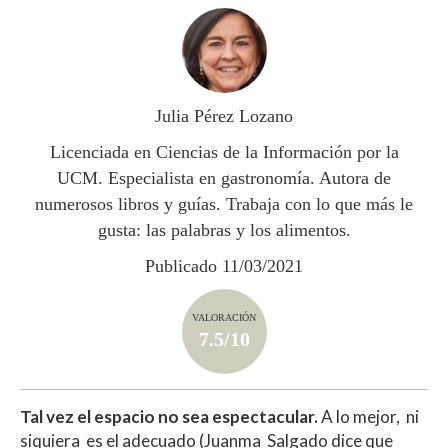
at
e
itt
m
s
b
er
p
A
o
ar
p
o
ti
Julia Pérez Lozano
p
k
r
Licenciada en Ciencias de la Información por la
UCM. Especialista en gastronomía. Autora de
numerosos libros y guías. Trabaja con lo que más le
gusta: las palabras y los alimentos.
Publicado 11/03/2021
VALORACIÓN
7.5/10
Tal vez el espacio no sea espectacular.
A lo mejor, ni
siquiera es el adecuado (Juanma Salgado dice que