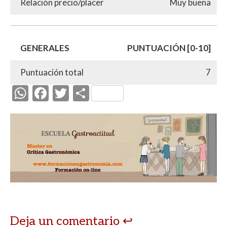
Relación precio/placer
Muy buena
GENERALES
PUNTUACIÓN [0-10]
Puntuación total
7
W
F
T
C
h
ac
w
o
at
e
itt
m
s
b
er
p
A
o
ar
p
o
ti
p
k
r
Deja un comentario