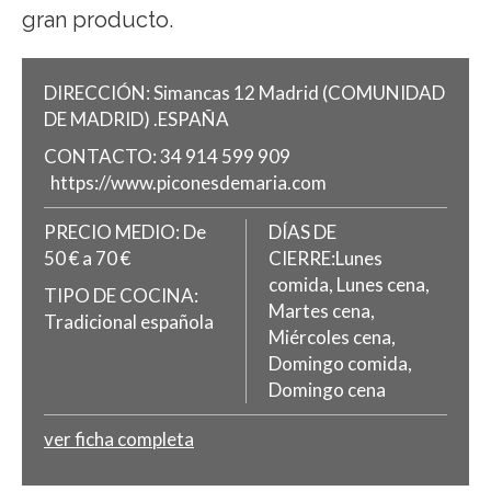
gran producto.
DIRECCIÓN:
Simancas 12
Madrid
(COMUNIDAD
DE MADRID)
.
ESPAÑA
CONTACTO:
34 914 599 909
https://www.piconesdemaria.com
PRECIO MEDIO:
De
DÍAS DE
50 € a 70 €
CIERRE:Lunes
comida, Lunes cena,
TIPO DE COCINA:
Martes cena,
Tradicional española
Miércoles cena,
Domingo comida,
Domingo cena
ver ficha completa