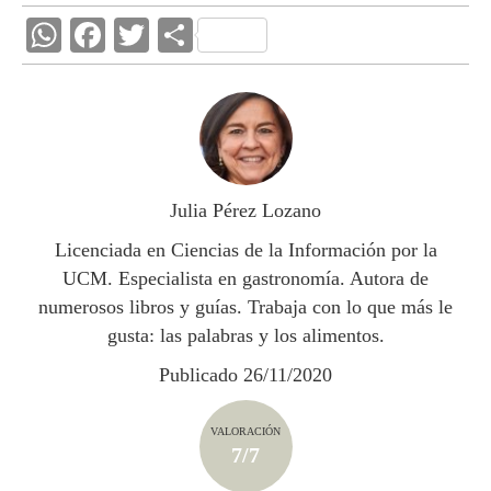
W
F
T
C
h
ac
w
o
at
e
itt
m
s
b
er
p
A
o
ar
p
o
ti
Julia Pérez Lozano
p
k
r
Licenciada en Ciencias de la Información por la
UCM. Especialista en gastronomía. Autora de
numerosos libros y guías. Trabaja con lo que más le
gusta: las palabras y los alimentos.
Publicado 26/11/2020
VALORACIÓN
7/7