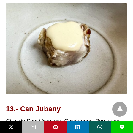
13.- Can Jubany
Ctra. de Sant Hilari, s/n. Calldetenes. Barcelona.
L
Tel.
:
938 89 10 23. Precio desde 150 euros.