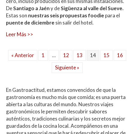
cero, incluso producidos en sus mismas instalaciones.
De
Santiago a Jaén
y de
Sigüenza al valle del Sueve.
Estas son
nuestras seis propuestas foodie
para el
puente de diciembre
sin salir del hotel.
Leer Más >>
« Anterior
1
…
12
13
14
15
16
Siguiente »
En Gastroactitud, estamos convencidos de que la
gastronomía es mucho más que comida; es una puerta
abierta a las culturas del mundo. Nuestros viajes
gastronómicos le permiten descubrir sabores
auténticos, tradiciones culinarias y los secretos mejor
guardados de la cocina local. Acompáñenos en una
aventura sensorial que le hará redescubrir el placer de