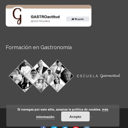
Formación en Gastronomía
Si navegas por este sitio, aceptas la política de cookies.
más
Acepto
información
Aviso legal
Condiciones de Uso