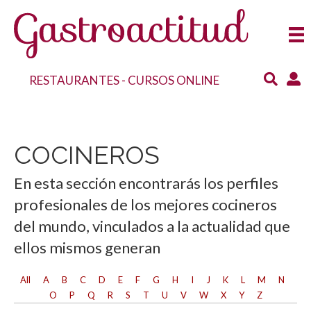
RESTAURANTES
-
CURSOS ONLINE
COCINEROS
En esta sección encontrarás los perfiles
profesionales de los mejores cocineros
del mundo, vinculados a la actualidad que
ellos mismos generan
All
A
B
C
D
E
F
G
H
I
J
K
L
M
N
O
P
Q
R
S
T
U
V
W
X
Y
Z